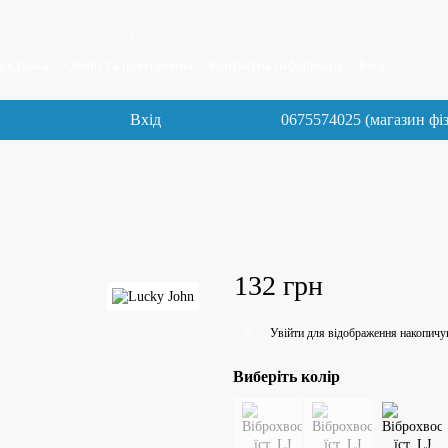
 John, Norfin, Cobra, Flambeau, Feeder Concept
доставка
Обмін та повернення
Контактна інформація
Блог
Вхід
0675574025 (магазин фі
132 грн
Увійти
для відображення накопичу
%
Виберіть колір