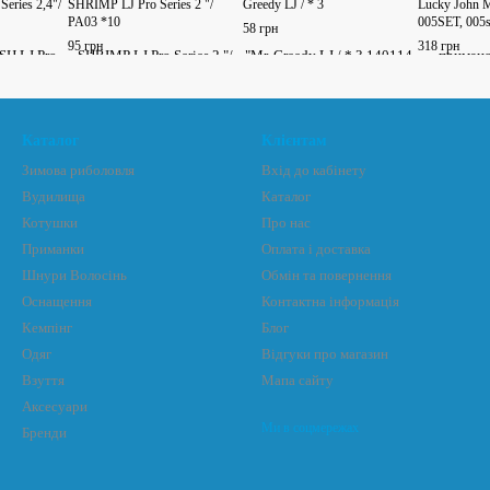
eries 2,4"/
SHRIMP LJ Pro Series 2 "/
Greedy LJ / * 3
Lucky John 
PA03 *10
005SET, 005s
58 грн
95 грн
318 грн
Каталог
Клієнтам
Зимова риболовля
Вхід до кабінету
Вудилища
Каталог
Котушки
Про нас
Приманки
Оплата і доставка
Шнури Волосінь
Обмін та повернення
Оснащення
Контактна інформація
Кемпінг
Блог
Одяг
Відгуки про магазин
Взуття
Мапа сайту
Аксесуари
Ми в соцмережах
Бренди