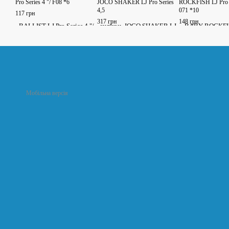
Pro Series 4 "/ F08 *6
JOCO SHAKER LJ Pro Series
ROCKFISH LJ Pro S
4,5
071 *10
117 грн
317 грн
148 грн
Мобільна версія