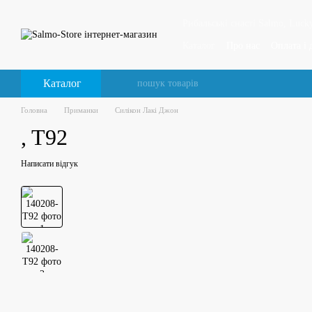
Перейти до основного контенту
Рибальські снасті Salmo, Lucky
Каталог
Про нас
Оплата і 
Відгуки про магазин
Каталог
Головна
Приманки
Силікон Лакі Джон
, T92
Написати відгук