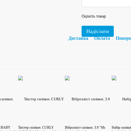
Оцініть товар
Надіслати
Доставка
Оплата
Повер
н. BABY
Твістер силікон. CURLY
Віброхвіст силікон. 3.9 "Mr.
Набір силік