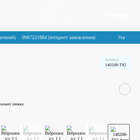
Графік роботи:
Будні:
10:00–
Мій кошик
19.30
Сб Нд:
10:00–
19.30
зичний)
0987221884 (інтернет замовлення)
Укр
Артикул
140208-T92
вальної знижки