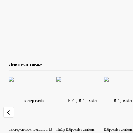
Дивіться також
Твістер силікон. BALLIST LJ
Набір Віброхвіст силікон.
Віброхвіст силіко