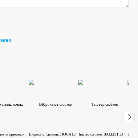
нення
онових приманок
Віброхвіст силікон. TIOGA LJ
Твістер силікон. BALLIST LJ
Вібро