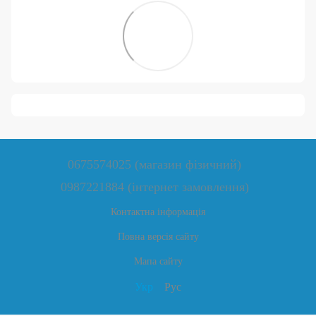
0675574025 (магазин фізичний)
0987221884 (інтернет замовлення)
Контактна інформація
Повна версія сайту
Мапа сайту
Укр
Рус