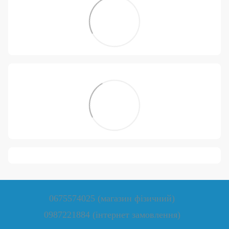
0675574025 (магазин фізичний)
0987221884 (інтернет замовлення)