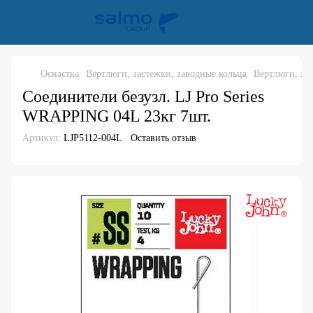
Оснастка
Вертлюги, застежки, заводные кольца
Вертлюги, зас
Соединители безузл. LJ Pro Series
WRAPPING 04L 23кг 7шт.
Артикул:
LJP5112-004L
Оставить отзыв