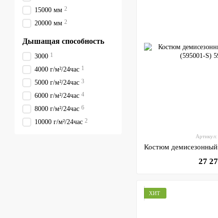
2
15000 мм
2
20000 мм
Дышащая способность
1
3000
1
4000 г/м²/24час
3
5000 г/м²/24час
4
6000 г/м²/24час
6
8000 г/м²/24час
2
10000 г/м²/24час
Артикул:
27 2
ХИТ