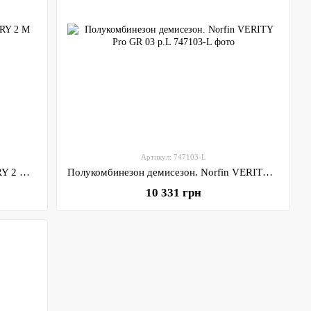
Артикул: 747103-L
Костюм демисезонный Norfin PRO DRY 2 M (514202-M)
Полукомбинезон демисезон. Norfin VERITY Pro GR 03 р.L
10 331 грн