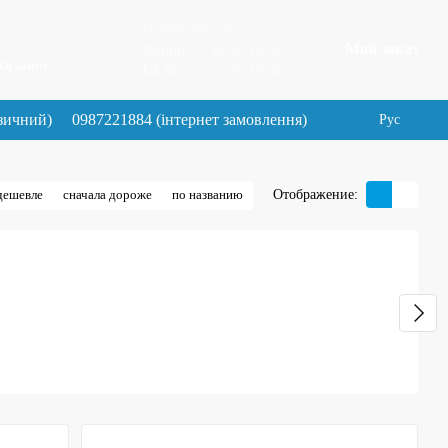
График работы:
Мой заказ
Будние:
10:00–19.30
магазине
Сб Вс:
10:00–19.30
зичний)
0987221884 (інтернет замовлення)
Рус
Отображение:
дешевле
сначала дороже
по названию