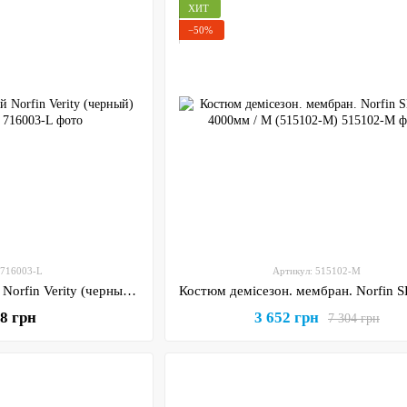
ХИТ
−50%
 716003-L
Артикул: 515102-M
Костюм демисезонный Norfin Verity (черный) р.L (716003-L)
68 грн
3 652 грн
7 304 грн