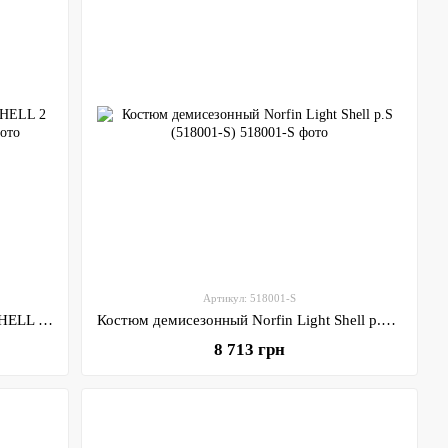
Артикул: 518001-S
Костюм демісезон. мембран. Norfin SHELL 2 4000мм / M (515102-M)
Костюм демисезонный Norfin Light Shell р.S (518001-S)
8 713 грн