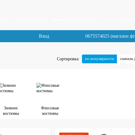
y John, Norfin, Cobra, Flambeau, Feeder Concept
ставка
Обмен и возврат
Контактная информация
Блог
Отзывы о 
Вход
0675574025 (магазин фі
по популярности
сначала 
Сортировка:
Зимние
Флисовые
костюмы
костюмы