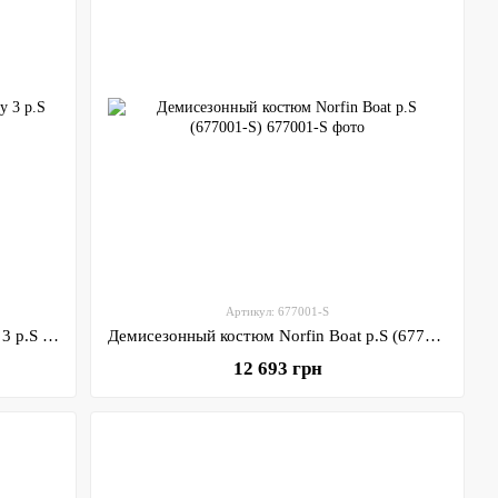
Артикул: 677001-S
Костюм демисезонный Norfin Pro Dry 3 р.S (514401-S)
Демисезонный костюм Norfin Boat р.S (677001-S)
12 693 грн