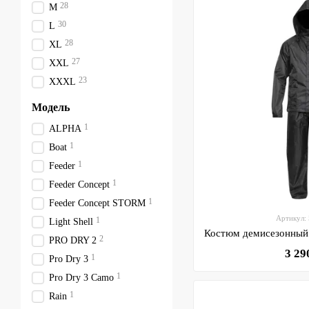
28
M
30
L
28
XL
27
XXL
23
XXXL
Модель
1
ALPHA
1
Boat
1
Feeder
1
Feeder Concept
1
Feeder Concept STORM
Артикул:
1
Light Shell
2
PRO DRY 2
3 29
1
Pro Dry 3
1
Pro Dry 3 Camo
1
Rain