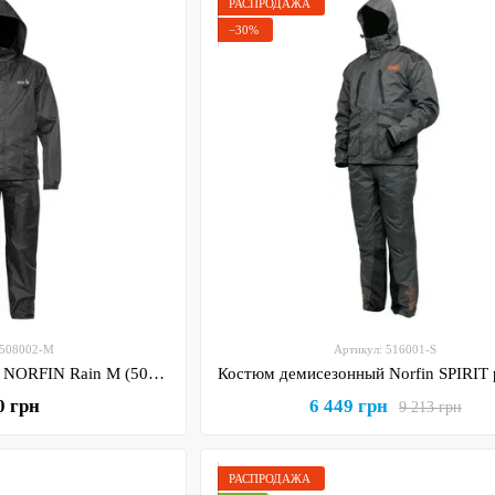
РАСПРОДАЖА
−30%
 508002-M
Артикул: 516001-S
Костюм демисезонный NORFIN Rain M (508002-M)
0 грн
6 449 грн
9 213 грн
РАСПРОДАЖА