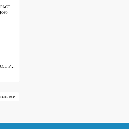
Костюм летний Norfin Hunting COMPACT PASSION 06 р.XXXL
зать все