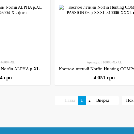
 646004-XL
Артикул: 810006-XXXL
Костюм демисезонный Norfin ALPHA р.XL (646004-XL)
44 грн
4 051 грн
Назад
1
2
Вперед
Пока