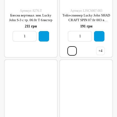
Артикул: 8276-T
Артикул: LJSCS007-003
Блесна вертикал. зим. Lucky
Тейл-спиннер Lucky John SHAD
John S-3 с тр. 06.0г T блистер
CRAFT SPIN 07.0г 003 в
блистере
211 грн
191 грн
+4