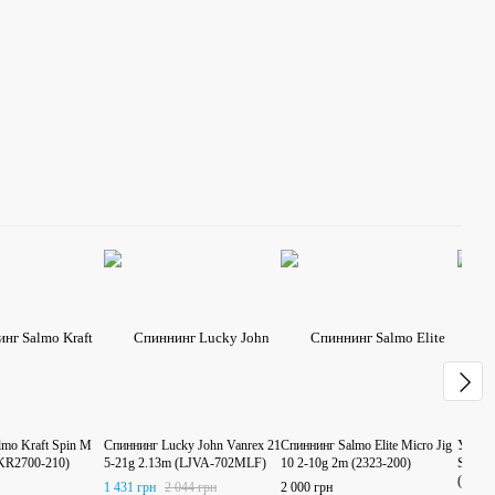
lmo Kraft Spin M
Спиннинг Lucky John Vanrex 21
Спиннинг Salmo Elite Micro Jig
Удили
(KR2700-210)
5-21g 2.13m (LJVA-702MLF)
10 2-10g 2m (2323-200)
SNIPE
(3 tips
1 431 грн
2 044 грн
2 000 грн