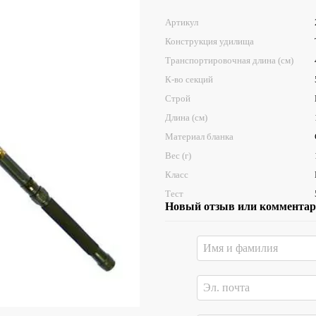
Артикул
Конструкция удилища
Транспортировочная длина (см)
К-во секций
Строй
Длина (см)
Материал бланка
Вес (г)
Класс
Тест
Новый отзыв или коммента