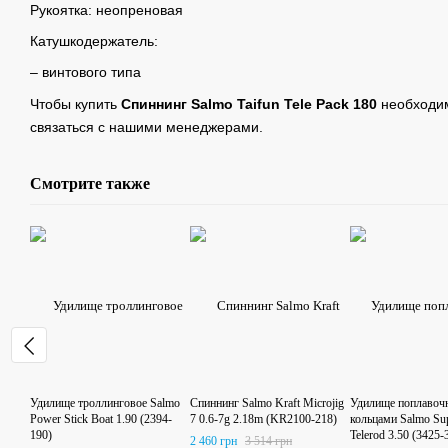
Рукоятка: неопреновая
Катушкодержатель:
– винтового типа
Чтобы купить
Спиннинг Salmo Taifun Tele Pack 180
необходим
связаться с нашими менеджерами.
Смотрите также
Удилище троллинговое Salmo
Спиннинг Salmo Kraft Microjig
Удилище поплавочн
Power Stick Boat 1.90 (2394-
7 0.6-7g 2.18m (KR2100-218)
кольцами Salmo Su
190)
Telerod 3.50 (3425-
2 460 грн
3 514 грн