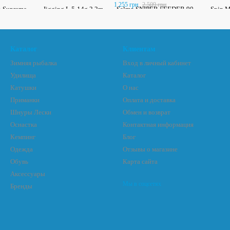
1 255 грн
2 509 грн
Каталог
Клиентам
Зимняя рыбалка
Вход в личный кабинет
Удилища
Каталог
Катушки
О нас
Приманки
Оплата и доставка
Шнуры Лески
Обмен и возврат
Оснастка
Контактная информация
Кемпинг
Блог
Одежда
Отзывы о магазине
Обувь
Карта сайта
Аксессуары
Мы в соцсетях
Бренды