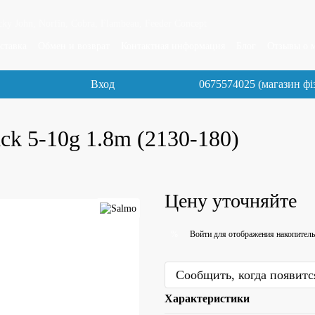
y John, Norfin, Cobra, Flambeau, Feeder Concept
ставка
Обмен и возврат
Контактная информация
Блог
Отзывы о 
Вход
0675574025 (магазин фі
ck 5-10g 1.8m (2130-180)
Цену уточняйте
Войти
для отображения накопитель
%
Сообщить, когда появитс
Характеристики