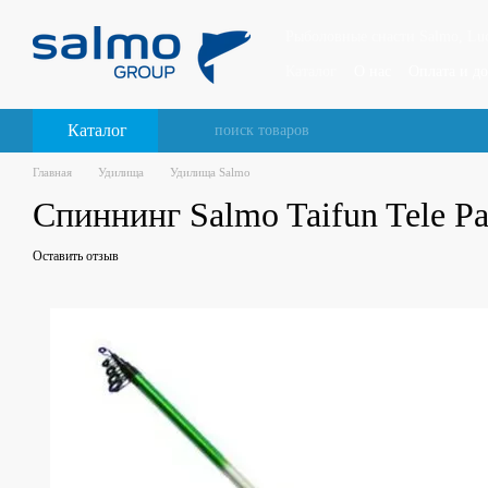
Перейти к основному контенту
Рыболовные снасти Salmo, Luck
Каталог
О нас
Оплата и до
Каталог
Главная
Удилища
Удилища Salmo
Спиннинг Salmo Taifun Tele Pa
Оставить отзыв