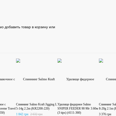
о добавить товар в корзину или
ое с
Спиннинг Salmo Kraft Jigging L
Удилище фидерное Salmo
Спиннинг Sa
preme Travel
5-14g 2.2m (KR2200-220)
SNIPER FEEDER 90 90г 3.60м
8-20g 2.1m 
350)
(3 tips) (4111-360)
1 842 грн
2 632 грн
3 376 грн