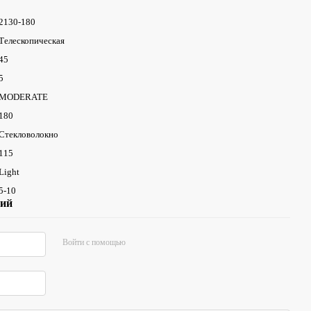
2130-180
Телескопическая
45
5
MODERATE
180
Стекловолокно
115
Light
5-10
рий
Войти с помощью