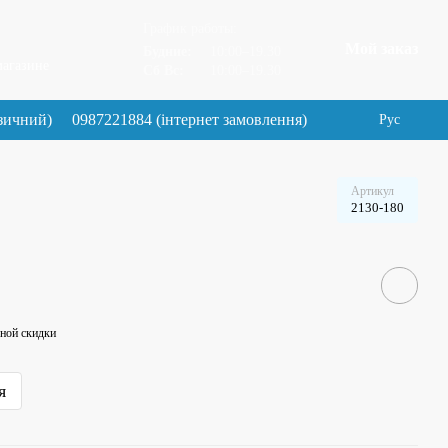
График работы:
Мой заказ
Будние:
10:00–19.30
магазине
Сб Вс:
10:00–19.30
зичний)
0987221884 (інтернет замовлення)
Рус
Артикул
2130-180
ной скидки
я