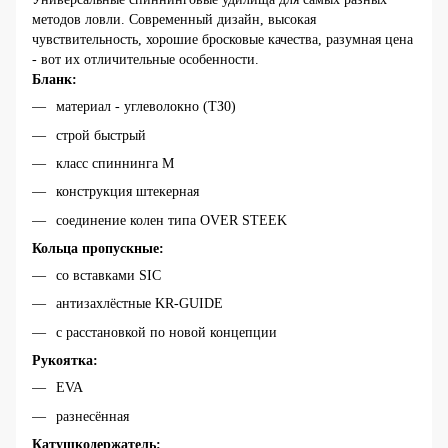
методов ловли. Современный дизайн, высокая
чувствительность, хорошие бросковые качества, разумная цена
- вот их отличительные особенности.
Бланк:
материал - углеволокно (TЗ0)
строй быстрый
класс спиннинга M
конструкция штекерная
соединение колен типа OVER STEEK
Кольца пропускные:
со вставками SIC
антизахлёстные KR-GUIDE
с расстановкой по новой концепции
Рукоятка:
EVA
разнесённая
Катушкодержатель: