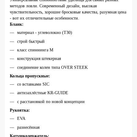
методов ловли. Современный дизайн, высокая
чувствительность, хорошие бросковые качества, разумная цена
- вот их отличительные особенности.
Бланк:
материал - углеволокно (TЗ0)
строй быстрый
класс спиннинга M
конструкция штекерная
соединение колен типа OVER STEEK
Кольца пропускные:
со вставками SIC
антизахлёстные KR-GUIDE
с расстановкой по новой концепции
Рукоятка:
EVA
разнесённая
Катушкодержатель: