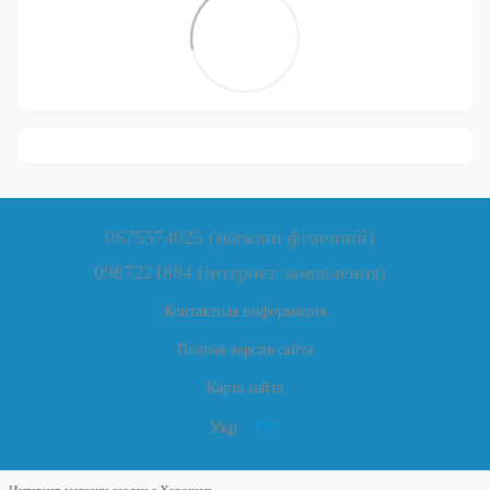
0675574025 (магазин фізичний)
0987221884 (інтернет замовлення)
Контактная информация
Полная версия сайта
Карта сайта
Укр
Рус