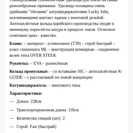
разнообразные приманки. Удилища оснащены очень
удобными "тёплыми" катушкодержателями Lucky John,
исключающими контакт ладони с винтовой резьбой.
Антизахлёстные кольца корейского производства сводят к
минимуму перехлёсты шнура в процессе ловли. Отличное
сочетание цена - качество.
Бланк:
– материал - углеволокно (T30) – строй быстрый –
класс спиннинга ML – конструкция штекерная – соединение
колен типа OVER STEEK
Рукоятка:
– EVA – разнесённая
Кольца пропускные:
– со вставками SIC – антизахлёстные K-
GUIDE – с расстановкой по новой концепции
Катушкодержатель
: – винтового типа
Характеристики:
Длина: 228см
Транспортировочная длина: 118см
Количество секций (шт): 2
Строй: Fast (быстрый)