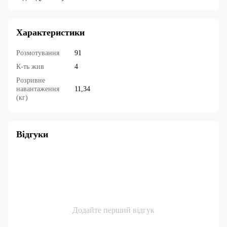
Характеристики
Розмотування
91
К-ть жив
4
Розривне
навантаження
11,34
(кг)
Відгуки
Додайте перший відгук