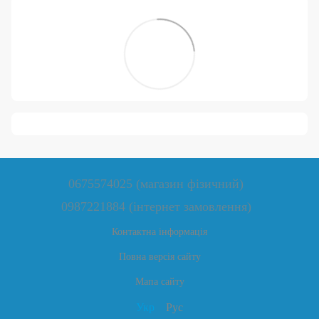
0675574025 (магазин фізичний)
0987221884 (інтернет замовлення)
Контактна інформація
Повна версія сайту
Мапа сайту
Укр
Рус