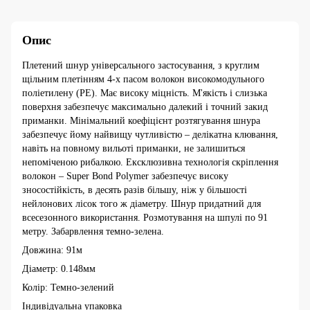
Опис
Плетений шнур універсального застосування, з круглим
щільним плетінням 4-х пасом волокон високомодульного
поліетилену (РЕ). Має високу міцність. М'якість і слизька
поверхня забезпечує максимально далекий і точний закид
приманки. Мінімальний коефіцієнт розтягування шнура
забезпечує йому найвищу чутливістю – делікатна клювання,
навіть на повному вильоті приманки, не залишиться
непоміченою рибалкою. Ексклюзивна технологія скріплення
волокон – Super Bond Polymer забезпечує високу
зносостійкість, в десять разів більшу, ніж у більшості
нейлонових лісок того ж діаметру. Шнур придатний для
всесезонного використання. Розмотування на шпулі по 91
метру. Забарвлення темно-зелена.
Довжина: 91м
Діаметр: 0.148мм
Колір: Темно-зелений
Індивідуальна упаковка