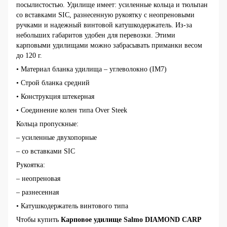
посылистостью. Удилище имеет: усиленные кольца и тюльпан
со вставками SIC, разнесенную рукоятку с неопреновыми
ручками и надежный винтовой катушкодержатель. Из-за
небольших габаритов удобен для перевозки. Этими
карповыми удилищами можно забрасывать приманки весом
до 120 г.
• Материал бланка удилища – углеволокно (IM7)
• Строй бланка средний
• Конструкция штекерная
• Соединение колен типа Over Steek
Кольца пропускные:
– усиленные двухопорные
– со вставками SIC
Рукоятка:
– неопреновая
– разнесенная
• Катушкодержатель винтового типа
Чтобы купить
Карповое удилище Salmo DIAMOND CARP