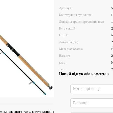
Артикул
5
Конструкція вудилища
Ш
Довжина транспортування (см)
1
К-ть секцій
2
Стрій
Довжина (см)
2
Матеріал бланка
В
Вага (г)
2
клас
H
Тест
2
Новий відгук або коментар
едньо-швидкого ладу, виготовлений з