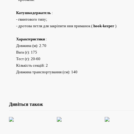
Катушкодержатель
:
- гвинтового типу;
- дротова петля для закріпити ння приманок (
hook-keeper
)
Характеристики
:
Довжина (м): 2.70
Вага (г): 175
Тест (г): 20-60
Кількість секцій: 2
Довжина транспортування (см): 140
Дивіться також