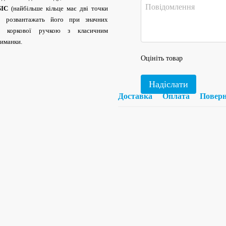
SIC
(найбільше кільце має дві точки
но розвантажать його при значних
ою коркової ручкою з класичним
риманки.
Оцініть товар
Надіслати
Доставка
Оплата
Повер