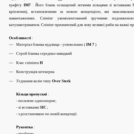
графіту
IM7
. Його бланк оснащений легкими кільцями зі вставками
кріплення), встановленими за новою концепцією, які максималь
навантаженнях. Спінінг укомплектований зручними подовжен
катушкотримачем. Спінінг призначений для лову великої риби на важкі п
Особливості
:
Матеріал бланка вудлища - углеволокно (
IM 7
)
Строй бланка середньо-швидкий
Клас спінінга
H
Конструкція штекерна
З'єднання колін типу
Over Steek
Кільця пропускні
:
- посилене одноопорне;
- зі вставками
SIC
;
- з розстановкою по новій концепції.
Рукоятка
:
- пробкова.