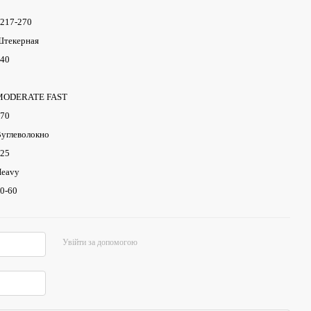
217-270
текерная
40
MODERATE FAST
70
углеволокно
25
eavy
0-60
Увійти за допомогою