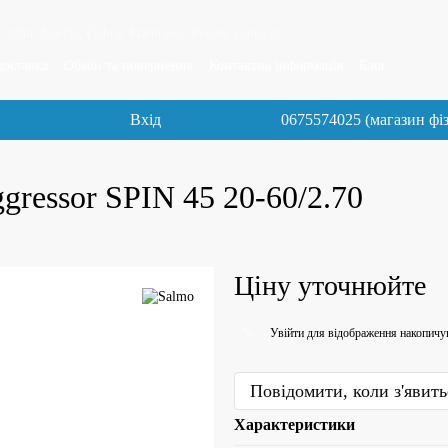
 John, Norfin, Cobra, Flambeau, Feeder Concept
доставка
Обмін та повернення
Контактна інформація
Блог
Вхід
0675574025 (магазин фі
gressor SPIN 45 20-60/2.70
Ціну уточнюйте
Увійти
для відображення накопичу
%
Повідомити, коли з'явить
Характеристики