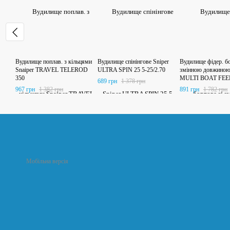
Вудилище поплав. з кільцями
Вудилище спінінгове Sniper
Вудилище фідер. бо
Snaiper TRAVEL TELEROD
ULTRA SPIN 25 5-25/2.70
змінною довжиною
350
MULTI BOAT FEE
689 грн
1 378 грн
150-180см/150г (3 t
967 грн
1 382 грн
891 грн
1 782 грн
Мобільна версія