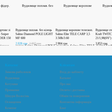
ртове зі
Вудилище поплав. без кілець
Вудилище коропове телескоп.
Вудилище сп
 Sniper
Salmo Diamond POLE LIGHT
Salmo Elite TELE CARP 3,5
Kraft TWIT
DER 150
MF 600
3.50lb/3.60
21/1,98(6'6")
ips)
2 028 грн
2 897 грн
2 904 грн
3 853 грн
Каталог
Клієнтам
Зимова риболовля
Вхід до кабінету
Вудилища
Каталог
Котушки
Про нас
Приманки
Оплата і доставка
Шнури Волосінь
Обмін та повернення
Оснащення
Контактна інформація
Кемпінг
Блог