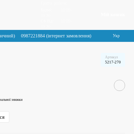
Графік роботи:
Будні:
10:00–
Мій кошик
19.30
Сб Нд:
10:00–
19.30
зичний)
0987221884 (інтернет замовлення)
Укр
Артикул
5217-270
вальної знижки
ся