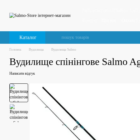
Перейти до основного контенту
Рибальські снасті Salmo, Lucky
Каталог
Про нас
Оплата і 
Відгуки про магазин
Каталог
Головна
Вудилища
Вудилища Salmo
Вудилище спінінгове Salmo Ag
Написати відгук