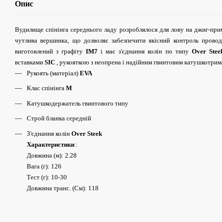
Опис
Вудилище спінінга середнього ладу розроблялося для лову на джиг-прим
чутлива вершинка, що дозволяє забезпечити якісний контроль провод
виготовлений з графіту
IM7
і має з'єднання колін по типу
Over Ste
вставками
SIC
, рукояткою з неопрена і надійним гвинтовим катушкотрим
Рукоять (матеріал)
EVA
Клас спінінга
M
Катушкодержатель гвинтового типу
Строй бланка середній
З'єднання колін
Over Steek
Характеристики
:
Довжина (м): 2.28
Вага (г): 126
Тест (г): 10-30
Довжина транс. (См): 118