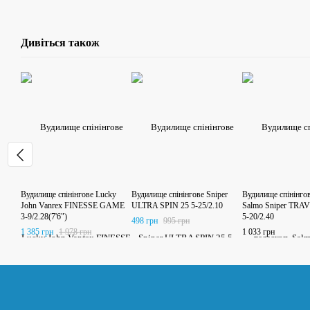
Дивіться також
Вудилище спінінгове Lucky
Вудилище спінінгове Sniper
Вудилище спінінгов
John Vanrex FINESSE GAME
ULTRA SPIN 25 5-25/2.10
Salmo Sniper TRA
3-9/2.28(7'6")
5-20/2.40
498 грн
995 грн
1 385 грн
1 978 грн
1 033 грн