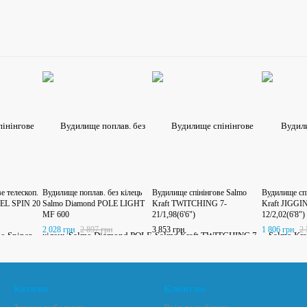
е телескоп.
Вудилище поплав. без кілець
Вудилище спінінгове Salmo
Вудилище сп
VEL SPIN 20
Salmo Diamond POLE LIGHT
Kraft TWITCHING 7-
Kraft JIGGI
MF 600
21/1,98(6'6")
12/2,02(6'8")
2 028 грн
2 897 грн
3 853 грн
1 806 грн
2 
Каталог
Клієнтам