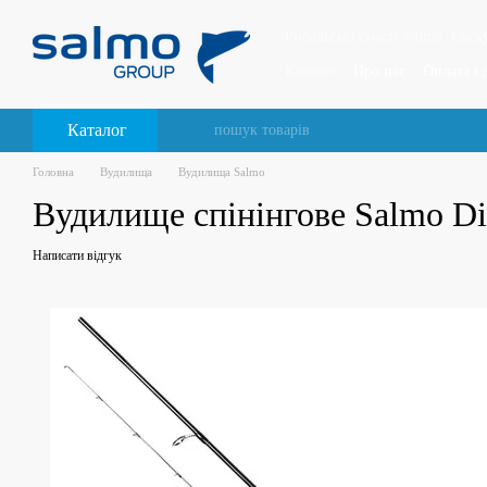
Перейти до основного контенту
Рибальські снасті Salmo, Lucky
Каталог
Про нас
Оплата і 
Відгуки про магазин
Каталог
Головна
Вудилища
Вудилища Salmo
Вудилище спінінгове Salmo Di
Написати відгук