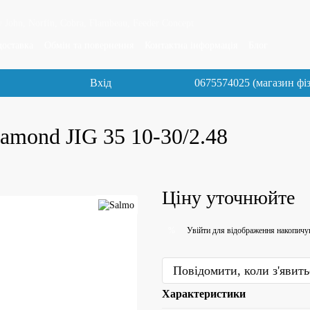
 John, Norfin, Cobra, Flambeau, Feeder Concept
доставка
Обмін та повернення
Контактна інформація
Блог
Вхід
0675574025 (магазин фі
amond JIG 35 10-30/2.48
Ціну уточнюйте
Увійти
для відображення накопичу
%
Повідомити, коли з'явить
Характеристики