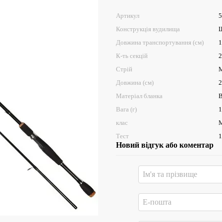
Артикул
5
Конструкція вудилища
Ш
Довжина транспортування (см)
1
К-ть секцій
2
Стрій
Довжина (см)
2
Матеріал бланка
В
Вага (г)
1
клас
M
Тест
1
Новий відгук або коментар