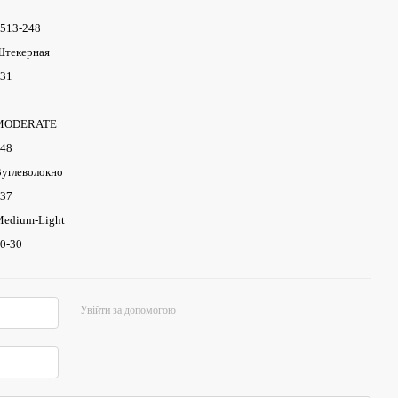
513-248
текерная
31
MODERATE
48
углеволокно
37
edium-Light
0-30
Увійти за допомогою