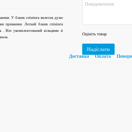
анки. У бланк спінінга вклеєна дуже
ки приманки. Легкий бланк спінінга
ek
. Він укомплектований кільцями зі
Оцініть товар
ачем.
Надіслати
Доставка
Оплата
Повер