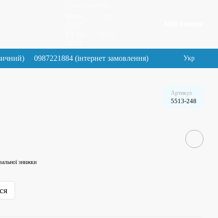
Графік роботи:
Будні:
10:00–
Мій кошик
19.30
Сб Нд:
10:00–
19.30
зичний)
0987221884 (інтернет замовлення)
Укр
Артикул
5513-248
вальної знижки
ся