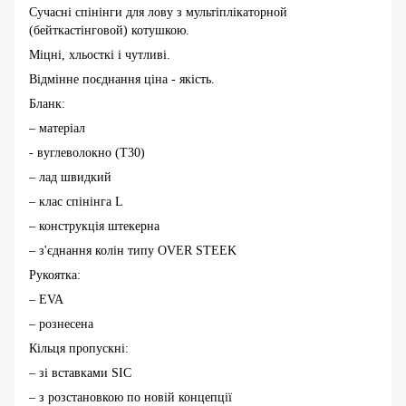
Сучасні спінінги для лову з мультіплікаторной
(бейткастінговой) котушкою.
Міцні, хльосткі і чутливі.
Відмінне поєднання ціна - якість.
Бланк:
– матеріал
- вуглеволокно (T30)
– лад швидкий
– клас спінінга L
– конструкція штекерна
– з'єднання колін типу OVER STEEK
Рукоятка:
– EVA
– рознесена
Кільця пропускні:
– зі вставками SIC
– з розстановкою по новій концепції