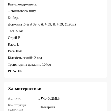
Катушкодержатель:
– гвинтового типу
& nbsp;
Довжина .6 & # 39; 6 & # 39; & # 39; (1.98м)
Тест 3-14г
Строй F
Клас: L
Вага 104г
Кількість секцій: 2 год.
Транспортна довжина 104см
PE 5-11lb
Характеристики
Артикул
LJVB-662MLF
Конструкція
Штекерная
вудилища