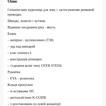
Опис
Cпіннінговие вудилища для лову c застосуванням ривковой
проводки.
Швидкі, помітні і чутливі.
Відмінне поєднання ціна - якість.
Бланк:
– матеріал - вуглеволокно (T30)
– лад над-швидкий
– клас спінінга L
– конструкція штекерна
– з'єднання колін типу OVER STEEK
Рукоятка:
– EVA – рознесена
Кільця пропускні:
– зі вставками SIC
– антізахлёстние K-GUIDE
– з розстановкою по новій концепції