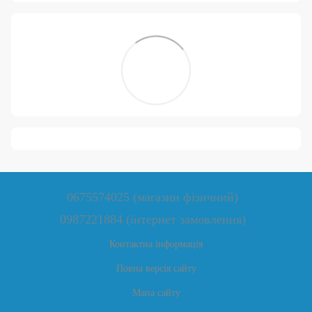
0675574025 (магазин фізичний)
0987221884 (інтернет замовлення)
Контактна інформація
Повна версія сайту
Мапа сайту