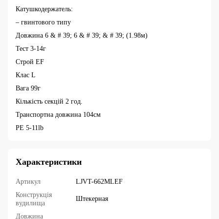
Катушкодержатель:
– гвинтового типу
Довжина 6 & # 39; 6 & # 39; & # 39; (1.98м)
Тест 3-14г
Строй EF
Клас L
Вага 99г
Кількість секцій 2 год.
Транспортна довжина 104см
PE 5-11lb
Характеристики
Артикул
LJVT-662MLEF
Конструкція
Штекерная
вудилища
Довжина