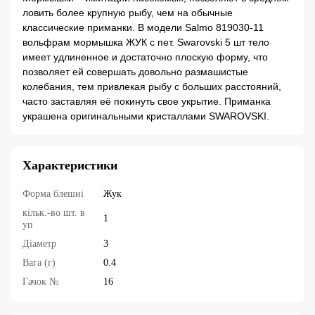
ловить более крупную рыбу, чем на обычные
классические приманки. В модели Salmo 819030-11
вольфрам мормышка ЖУК с пет. Swarovski 5 шт тело
имеет удлиненное и достаточно плоскую форму, что
позволяет ей совершать довольно размашистые
колебания, тем привлекая рыбу с больших расстояний,
часто заставляя её покинуть свое укрытие. Приманка
украшена оригинальными кристаллами SWAROVSKI.
Характеристики
Форма блешні
Жук
кільк.-во шт. в
1
уп
Діаметр
3
Вага (г)
0.4
Гачок №
16