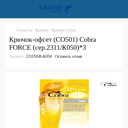
Оснастка
Крючки
Крючки Cobra
Крючок-офсет (CO501) Cobra
FORCE (сер.2311/К050)*3
Артикул:
2311NSB-K050
Оставить отзыв