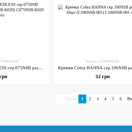
075NSB-K020
Артикул: C106NSB-001
Крючки Cobra WEEDLESS сер.075NSB разм.002/0 3шт (C075NSB-K020)
 грн
32 грн
Назад
1
2
3
4
5
6
Вп