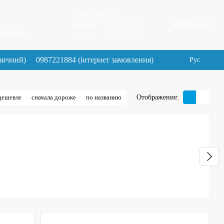
График работы:
Мой заказ
Будние:
10:00–19.30
магазине
Сб Вс:
10:00–19.30
зичний)
0987221884 (інтернет замовлення)
Рус
Отображение:
дешевле
сначала дороже
по названию