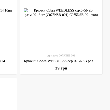
Артикул: C075NSB-001
Крючки Cobra FUNA сер.012BL разм.014 10шт (C012BL-014)
Крючки Cobra WEEDLESS сер.075NSB разм.001 3шт (C075NSB-001)
39 грн