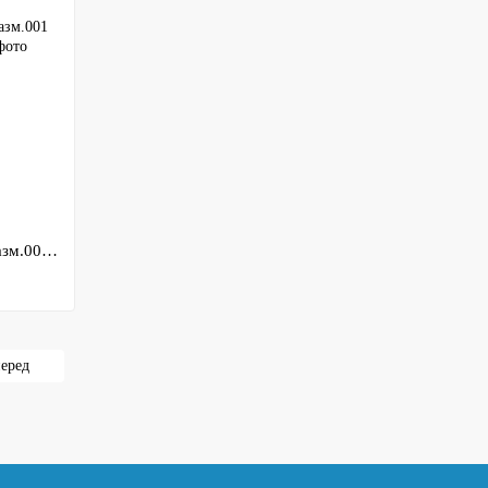
Крючки Cobra HANNA сер.106NSB разм.001 10шт (C106NSB-001)
еред