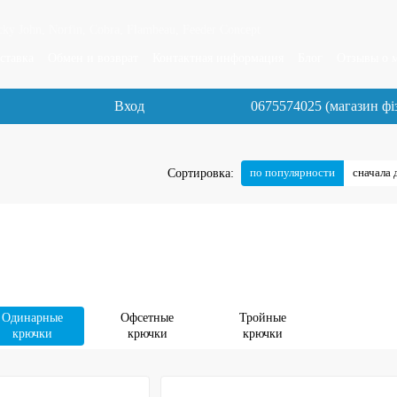
y John, Norfin, Cobra, Flambeau, Feeder Concept
ставка
Обмен и возврат
Контактная информация
Блог
Отзывы о 
Вход
0675574025 (магазин фі
по популярности
сначала 
Сортировка:
Одинарные
Офсетные
Тройные
крючки
крючки
крючки