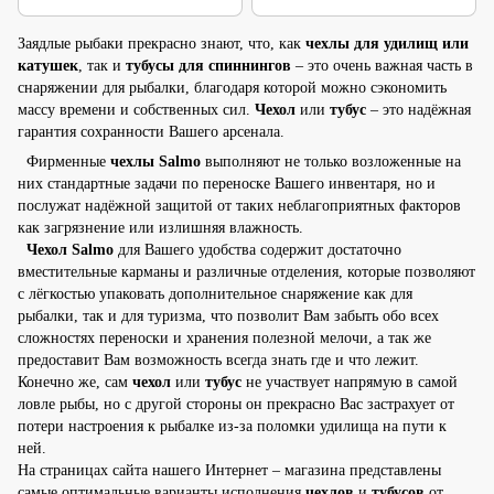
Заядлые рыбаки прекрасно знают, что, как
чехлы для удилищ или
катушек
, так и
тубусы для спиннингов
– это очень важная часть в
снаряжении для рыбалки, благодаря которой можно сэкономить
массу времени и собственных сил.
Чехол
или
тубус
– это надёжная
гарантия сохранности Вашего арсенала.
Фирменные
чехлы Salmo
выполняют не только возложенные на
них стандартные задачи по переноске Вашего инвентаря, но и
послужат надёжной защитой от таких неблагоприятных факторов
как загрязнение или излишняя влажность.
Чехол Salmo
для Вашего удобства содержит достаточно
вместительные карманы и различные отделения, которые позволяют
с лёгкостью упаковать дополнительное снаряжение как для
рыбалки, так и для туризма, что позволит Вам забыть обо всех
сложностях переноски и хранения полезной мелочи, а так же
предоставит Вам возможность всегда знать где и что лежит.
Конечно же, сам
чехол
или
тубус
не участвует напрямую в самой
ловле рыбы, но с другой стороны он прекрасно Вас застрахует от
потери настроения к рыбалке из-за поломки удилища на пути к
ней.
На страницах сайта нашего Интернет – магазина представлены
самые оптимальные варианты исполнения
чехлов
и
тубусов
от