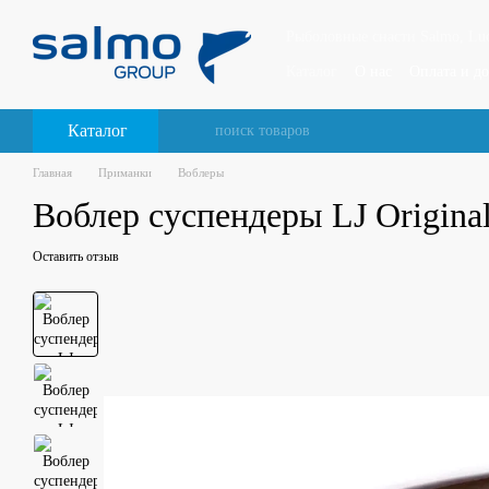
Перейти к основному контенту
Рыболовные снасти Salmo, Luck
Каталог
О нас
Оплата и до
Каталог
Главная
Приманки
Воблеры
Воблер суспендеры LJ Origin
Оставить отзыв