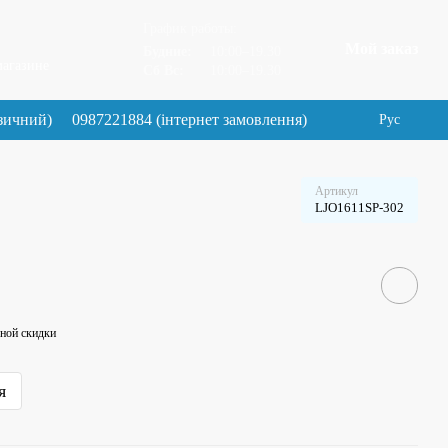
График работы:
Мой заказ
Будние:
10:00–19.30
магазине
Сб Вс:
10:00–19.30
зичний)
0987221884 (інтернет замовлення)
Рус
Артикул
LJO1611SP-302
ной скидки
я