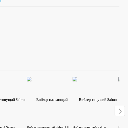
т
щий Salmo
Воблер плавающий Salmo LIL
Воблер тонущий Salmo
Вобле