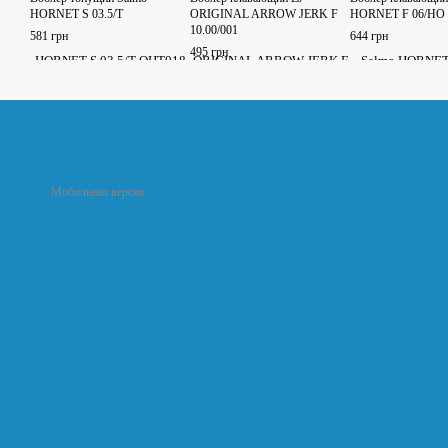
HORNET S 03.5/T
ORIGINAL ARROW JERK F
HORNET F 06/HO
10.00/001
581 грн
644 грн
495 грн
Мобильная версия