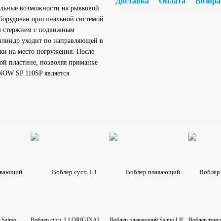
Доставка
Оплата
Возвра
альные возможности на рывковой
оборудован оригинальной системой
м стержнем с подвижным
илиндр уходит по направляющей в
дки на место погружения. После
ой пластине, позволяя приманке
NOW SP 110SP является
 Salmo
Воблер сусп. LJ ORIGINAL
Воблер плавающий Salmo LIL
Воблер тону