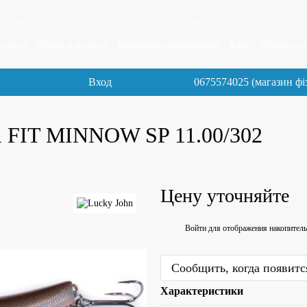
y John, Norfin, Cobra, Flambeau, Feeder Concept
ставка
Обмен и возврат
Контактная информация
Блог
Отзывы о 
Вход
0675574025 (магазин фі
al FIT MINNOW SP 11.00/302
Цену уточняйте
Войти
для отображения накопитель
%
Сообщить, когда появитс
Характеристики