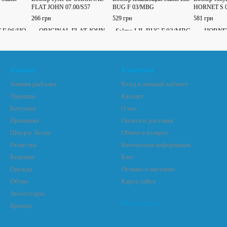
FLAT JOHN 07.00/S57
BUG F 03/MBG
HORNET S 0
266 грн
529 грн
581 грн
Каталог
Клиентам
Зимняя рыбалка
Вход в личный кабинет
Удилища
Каталог
Катушки
О нас
Приманки
Оплата и доставка
Шнуры Лески
Обмен и возврат
Оснастка
Контактная информация
Кемпинг
Блог
Одежда
Отзывы о магазине
Обувь
Карта сайта
Аксессуары
Мы в соцсетях
Бренды