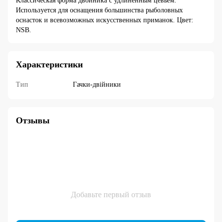
Классическая форма двойника c удлиненным цевьем.
Используется для оснащения большинства рыболовных
оснасток и всевозможных искусственных приманок. Цвет:
NSB.
Характеристики
Тип
Гачки-двійники
Отзывы
Добавьте первый отзыв