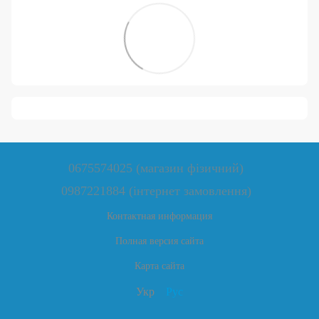
0675574025 (магазин фізичний)
0987221884 (інтернет замовлення)
Контактная информация
Полная версия сайта
Карта сайта
Укр
Рус