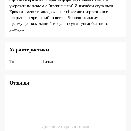
Офсетные крючки с широкой формой скошеного загиба,
укороченым цевьем с "правильным" Z-изгибом ступеньки.
Крючки имеют темное, очень стойкое антикоррозийное
покрытие и чрезвычайно остры. Дополнительным
преимуществом данной модели служит ушко большого
размера.
Характеристики
Тип
Гачки
Отзывы
Добавьте первый отзыв