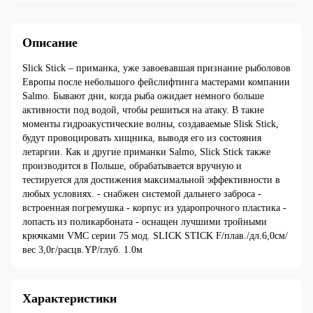
Описание
Slick Stick – приманка, уже завоевавшая признание рыболовов
Европы после небольшого фейслифтинга мастерами компании
Salmo. Бывают дни, когда рыба ожидает немного больше
активности под водой, чтобы решиться на атаку. В такие
моменты гидроакустические волны, создаваемые Slisk Stick,
будут провоцировать хищника, выводя его из состояния
летаргии. Как и другие приманки Salmo, Slick Stick также
производится в Польше, обрабатывается вручную и
тестируется для достижения максимальной эффективности в
любых условиях. - снабжен системой дальнего заброса -
встроенная погремушка - корпус из ударопрочного пластика -
лопасть из поликарбоната - оснащен лучшими тройными
крючками VMC серии 75 мод. SLICK STICK F/плав./дл.6,0см/
вес 3,0г/расцв.YP/глуб. 1.0м
Характеристики