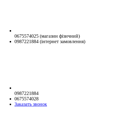
0675574025 (магазин фізичний)
0987221884 (інтернет замовлення)
0987221884
0675574028
Заказать звонок