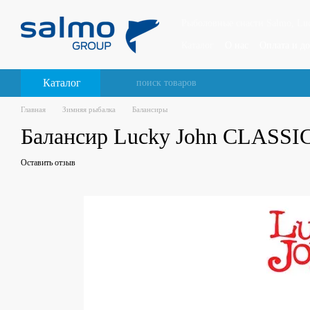
Перейти к основному контенту
Рыболовные снасти Salmo, Luck
Каталог
О нас
Оплата и до
Каталог
Главная
Зимняя рыбалка
Балансиры
Балансир Lucky John CLASSI
Оставить отзыв