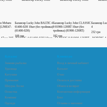
hn Mebaru
Балансир Lucky John BALTIC 4
Балансир Lucky John CLASSIC
Балансир Lu
(LJME47-
61400-02H 10шт (без тройника)
9 81900-12HRT 10шт (без
4
(61400-02H)
тройника) (81900-12HRT)
232 грн
168 грн
182 грн
Каталог
Клиентам
Зимняя рыбалка
Вход в личный кабинет
Удилища
Каталог
Катушки
О нас
Приманки
Оплата и доставка
Шнуры Лески
Обмен и возврат
Оснастка
Контактная информация
Кемпинг
Блог
Одежда
Отзывы о магазине