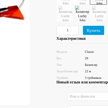
Купить
Характеристики
Модель
Classic
Вес
29
Тип
Балансир
Заглубление (м)
22 м
Тройник
З трійником
Новый отзыв или коммента