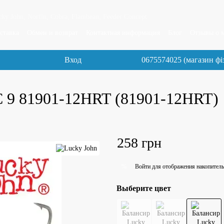
y John, Norfin, Cobra, Flambeau, Feeder Concept
ставка
Обмен и возврат
Контактная информация
Блог
Отзывы о 
Вход
0675574025 (магазин фі
C 9 81901-12HRT (81901-12HRT)
258 грн
Войти
для отображения накопитель
%
Выберите цвет