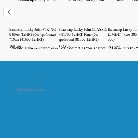
Балансир Lucky John VIKING
Балансир Lucky John CLASSIC
Балансир Lucky Jo
6 60мм/12HRT (без тройника)
7 81700-12HRT 10шт (без
LJME47 47мм 305 
*10шт (41600-12HRT)
тройника) (81700-12HRT)
305)
160 грн
172 грн
322 грн
Мобильная версия