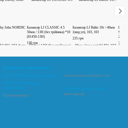
cky John NORDIC
Балансир LJ CLASSIC 4.5
Балансир LJ Baltic 10г / 40мм
LJMO5
50мм / 13H (без трійника) *10
/(инд.уп), 103, 103
Series
(81450-13H)
214
235 грн
130 грн
350 гр
Контактная информация
0675574025 (магазин фізичний)
salmogroupstore@gmail.com
0987221884 (інтернет
замовлення)
город Киев проспект Бажана 3
Карта проезда
Перезвонить вам?