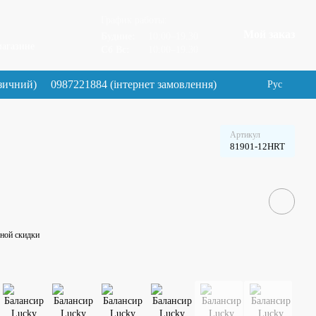
График работы:
Мой заказ
Будние:
10:00–19.30
магазине
Сб Вс:
10:00–19.30
зичний)
0987221884 (інтернет замовлення)
Рус
Артикул
81901-12HRT
ной скидки