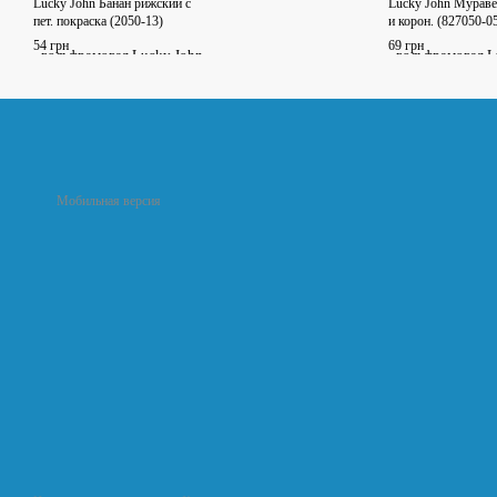
Lucky John Банан рижский с
Lucky John Муравей
пет. покраска (2050-13)
и корон. (827050-0
54 грн
69 грн
Мобильная версия