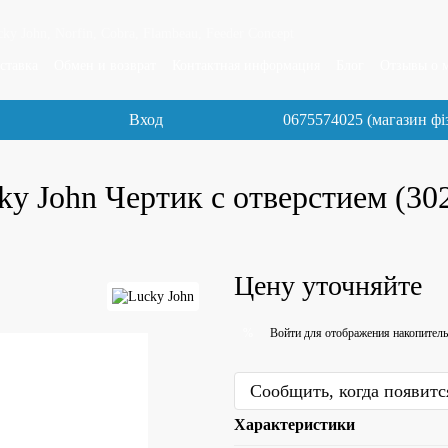
y John, Norfin, Cobra, Flambeau, Feeder Concept
ставка
Обмен и возврат
Контактная информация
Блог
Отзывы о 
Вход
0675574025 (магазин фі
 John Чертик с отверстием (30
Цену уточняйте
Войти
для отображения накопитель
%
Сообщить, когда появитс
Характеристики