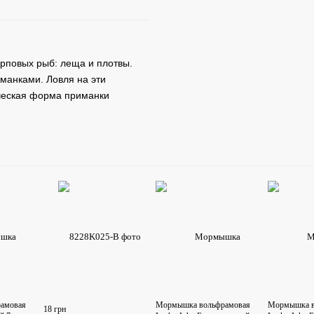
арповых рыб: леща и плотвы.
манками. Ловля на эти
ическая форма приманки
амовая
Мормышка вольфрамовая
Мормышка в
18 грн