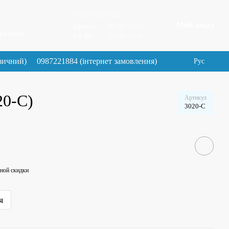
График работы:
Мой заказ
Будние:
10:00–19.30
магазине
Сб Вс:
10:00–19.30
зичний)
0987221884 (інтернет замовлення)
Рус
20-C)
Артикул
3020-C
ной скидки
я