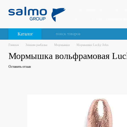
Перейти к основному контенту
Рыболовные снасти Salmo, Luck
Каталог
О нас
Оплата и до
Каталог
Главная
Зимняя рыбалка
Мормышки
Мормышки Lucky John
Мормышка вольфрамовая Lucky
Оставить отзыв