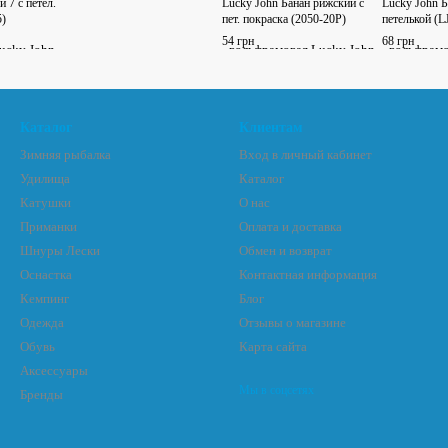
 7 с петел.
Lucky John Банан рижский с
Lucky John Б
5)
пет. покраска (2050-20P)
петелькой (L
54 грн
68 грн
Каталог
Клиентам
Зимняя рыбалка
Вход в личный кабинет
Удилища
Каталог
Катушки
О нас
Приманки
Оплата и доставка
Шнуры Лески
Обмен и возврат
Оснастка
Контактная информация
Кемпинг
Блог
Одежда
Отзывы о магазине
Обувь
Карта сайта
Аксессуары
Мы в соцсетях
Бренды