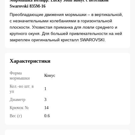
Мормышка вольфр. Lucky John Конус с петелькой
Swarovski 835M-16
Преобладающие движения мормышки – в вертикальной,
с незначительными колебаниями в горизонтальной
плоскости. Уловистая приманка для ловли среднего и
крупного окуня. Для большей привлекательности на ней
закреплен оригинальный кристалл SWAROVSKI.
Характеристики
Форма
Конус
мормышки
Кол.-во шт. в
1
уп
Диаметр
3
Крючок №
14
Вес (г)
0.6