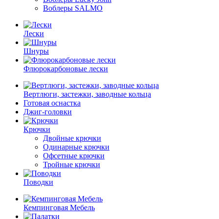
Воблеры SALMO
Лески
Шнуры
Флюрокарбоновые лески
Вертлюги, застежки, заводные кольца
Готовая оснастка
Джиг-головки
Крючки
Двойные крючки
Одинарные крючки
Офсетные крючки
Тройные крючки
Поводки
Кемпинговая Мебель