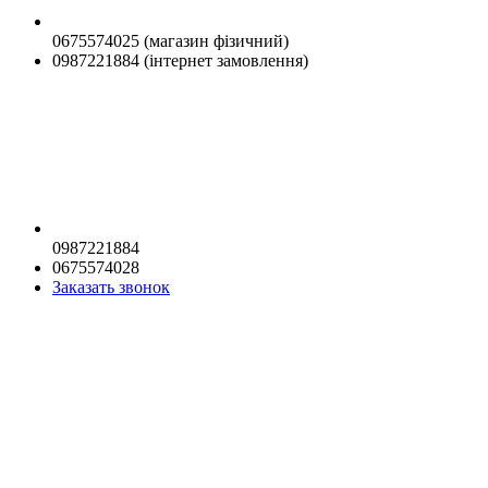
0675574025 (магазин фізичний)
0987221884 (інтернет замовлення)
0987221884
0675574028
Заказать звонок