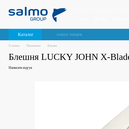
Перейти до основного контенту
Рибальські снасті Salmo, Lucky
Каталог
Про нас
Оплата і 
Відгуки про магазин
Каталог
Головна
Приманки
Блешні
Блешня LUCKY JOHN X-Blade, т
Написати відгук