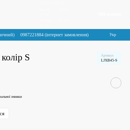
Графік роботи:
Будні:
10:00–
Мій кошик
19.30
Сб Нд:
10:00–
19.30
зичний)
0987221884 (інтернет замовлення)
Укр
 колір S
Артикул
LJXB45-S
вальної знижки
ся