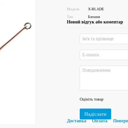
Модель
X-BLADE
Тип
Блешня
Новий відгук або коментар
Оцініть товар
Надіслати
Доставка
Оплата
Повер