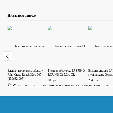
Дивіться також
Блешня коліривальна Lucky
Блешня оберталка LJ SPIN X
Блешня зимова LJ
John Crazy Roach 32г / 007
ROUND 02 5.0г / CR
з трійником, 60мм 
(150632-007)
88 грн
234 грн
95 грн