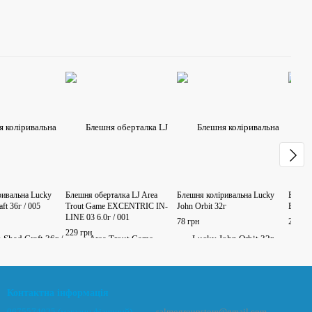
ривальна Lucky
Блешня оберталка LJ Area
Блешня коліривальна Lucky
Блешн
ft 36г / 005
Trout Game EXCENTRIC IN-
John Orbit 32г
BLADE 
LINE 03 6.0г / 001
78 грн
289 гр
229 грн
Контактна інформація
0675574025 (магазин фізичний)
salmogroupstore@gmail.com