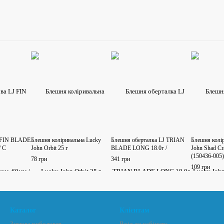
 FIN BLADE
Блешня коліривальна Lucky
Блешня оберталка LJ TRIAN
Блешня колі
/ C
John Orbit 25 г
BLADE LONG 18.0г /
John Shad Cra
(150436-005)
78 грн
341 грн
109 грн
Каталог
Клієнтам
Зимова риболовля
Вхід до кабінету