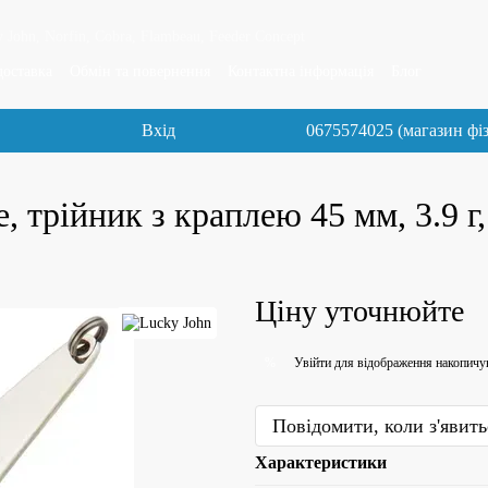
 John, Norfin, Cobra, Flambeau, Feeder Concept
доставка
Обмін та повернення
Контактна інформація
Блог
Вхід
0675574025 (магазин фі
рійник з краплею 45 мм, 3.9 г,
Ціну уточнюйте
Увійти
для відображення накопичу
%
Повідомити, коли з'явить
Характеристики