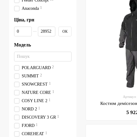
Feeder Concept
1
Anaconda
Ціна, грн
Від Ціна, грн
До Ціна, грн
ОК
Модель
2
POLARGUARD
2
SUMMIT
1
SNOWCREST
1
NATURE CORE
Артикул:
1
COSY LINE 2
Костюм демісезон
1
NORD 2
5 92
1
DISCOVERY 3 GR
1
FJORD
1
COREHEAT