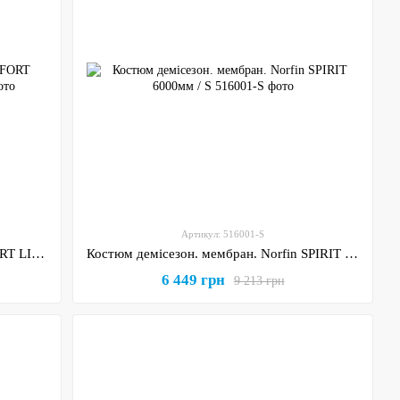
Артикул: 516001-S
Термобілизна натільна Norfin COMFORT LINE/сіра (1-й шар) S
Костюм демісезон. мембран. Norfin SPIRIT 6000мм / S
6 449 грн
9 213 грн