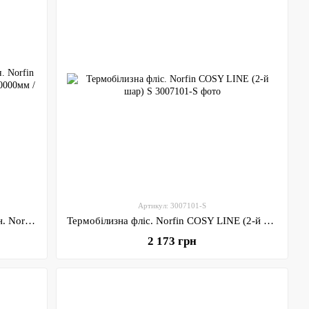
Артикул: 3007101-S
Штани від костюма зимового мембран. Norfin VERITY BLUE Limited Edition (синій) 10000мм / M
Термобілизна фліс. Norfin COSY LINE (2-й шар) S
2 173 грн