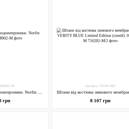
 508002-M
Артикул: 716202-M/2
Костюм демісезон. водонепроникн. Norfin RAIN / M
0 грн
8 107 грн