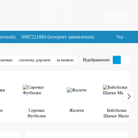
Графік роботи:
Будні:
10:00–
Мій кошик
19.30
Сб Нд:
10:00–
19.30
зичний)
0987221884 (інтернет замовлення)
Укр
Відображення:
дешевше
спочатку дорожчі
за назвою
ки
Сорочки
Жилети
Бейсболки
Футболки
Шапки Маски