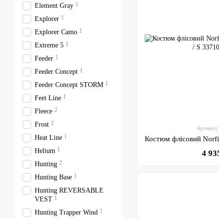
1
Element Gray
1
Explorer
1
Explorer Camo
1
Extreme 5
1
Feeder
1
Feeder Concept
1
Feeder Concept STORM
1
Feet Line
2
Fleece
2
Frost
Артикул:
1
Heat Line
1
Helium
4 93
2
Hunting
1
Hunting Base
Hunting REVERSABLE
1
VEST
1
Hunting Trapper Wind