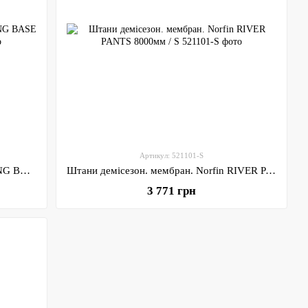
Артикул: 521101-S
Термобілизна натільна Norfin HUNTING BASE (1-й шар) XXL
Штани демісезон. мембран. Norfin RIVER PANTS 8000мм / S
3 771 грн