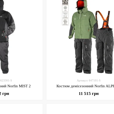
 623301-S
Артикул: 647101-S
ний Norfin MIST 2
Костюм демісезонний Norfin ALP
2 грн
11 515 грн