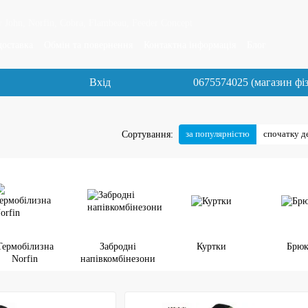
 John, Norfin, Cobra, Flambeau, Feeder Concept
доставка
Обмін та повернення
Контактна інформація
Блог
Вхід
0675574025 (магазин фі
за популярністю
спочатку 
Сортування:
Термобілизна
Забродні
Куртки
Брю
Norfin
напівкомбінезони