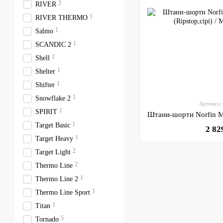
2
RIVER
1
RIVER THERMO
1
Salmo
1
SCANDIC 2
1
Shell
1
Shelter
1
Shifter
1
Snowflake 2
Артикул:
1
SPIRIT
1
Target Basic
2 82
1
Target Heavy
2
Target Light
2
Thermo Line
1
Thermo Line 2
1
Thermo Line Sport
1
Titan
5
Tornado