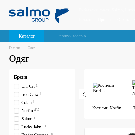
Перейти до основного контенту
Рибальські снасті Salmo, Lucky
Каталог
Про нас
Оплата і 
Відгуки про магазин
Каталог
Головна
Одяг
Одяг
Бренд
1
Uni Cat
1
Iron Claw
1
Cobra
Костюми Norfin
437
Norfin
11
Salmo
31
Lucky John
10