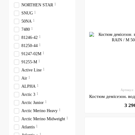
1
NORTHEN STAR
1
SNUG
1
50NA
1
7480
1
81246-42
1
81250-44
1
91247-02M
1
91255-M
1
Active Line
1
Air
1
ALPHA
Артикул:
1
Arctic 3
1
Arctic Junior
3 29
1
Arctic Merino Heavy
1
Arctic Merino Midweight
1
Atlantis
1