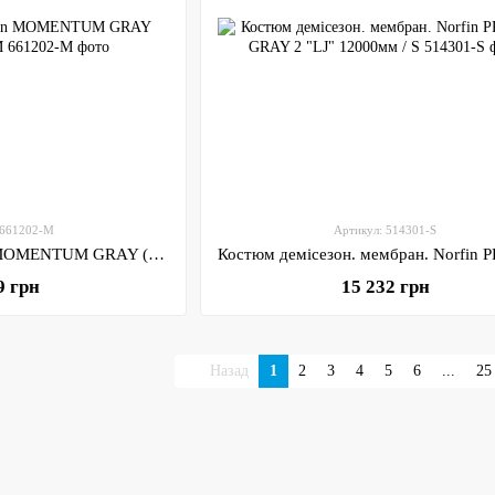
 661202-M
Артикул: 514301-S
Штани-шорти Norfin MOMENTUM GRAY (Ripstop,сірі) / M
9 грн
15 232 грн
Назад
1
2
3
4
5
6
...
25