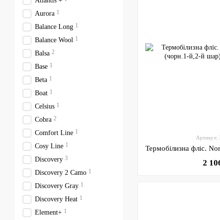
Atlantis +
1
Aurora
1
Balance Long
1
Balance Wool
2
Balsa
1
Base
1
Beta
1
Boat
1
Celsius
2
Cobra
1
Comfort Line
Артикул:
1
Cosy Line
3
Discovery
2 10
1
Discovery 2 Camo
1
Discovery Gray
1
Discovery Heat
1
Element+