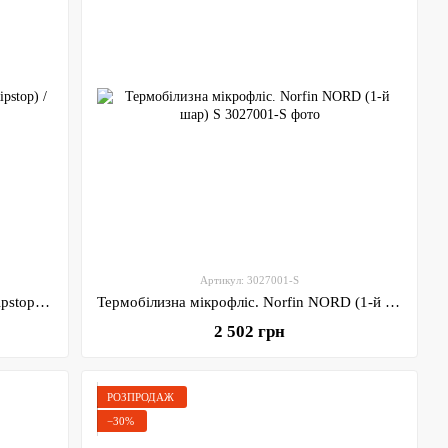
Артикул: 3027001-S
Штани Norfin SIGMA (Nylon Taslon Ripstop) / S
Термобілизна мікрофліс. Norfin NORD (1-й шар) S
2 502 грн
РОЗПРОДАЖ
−30%