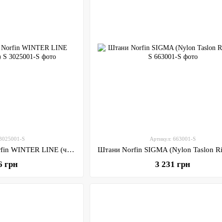
 3025001-S
Артикул: 663001-S
Термобілизна фліс. Norfin WINTER LINE (чорн.1-й,2-й шар) S
6 грн
3 231 грн