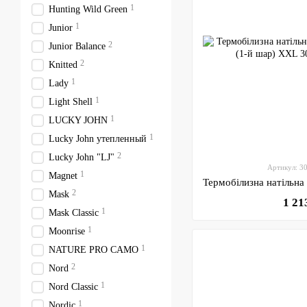
1
Hunting Wild Green
1
Junior
2
Junior Balance
2
Knitted
1
Lady
1
Light Shell
1
LUCKY JOHN
1
Lucky John утепленный
2
Lucky John "LJ"
Артикул: 
1
Magnet
2
Mask
1 21
1
Mask Classic
1
Moonrise
1
NATURE PRO CAMO
2
Nord
1
Nord Classic
1
Nordic