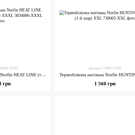
034006-XXXL
Артикул: 730005-XXL
Термобілизна натільна Norfin HEAT LINE (термо-фольга/1-й шар) XXXL
3 грн
1 560 грн