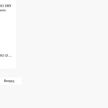
Костюм демісезон. мембран. Norfin PRO DRY GRAY 2 "LJ" 12000мм / S
Вперед