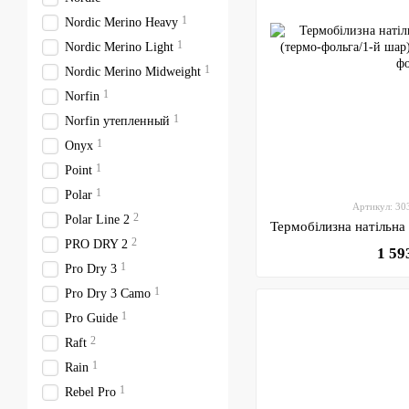
1
Nordic Merino Heavy
1
Nordic Merino Light
1
Nordic Merino Midweight
1
Norfin
1
Norfin утепленный
1
Onyx
1
Point
1
Polar
Артикул: 3
2
Polar Line 2
2
PRO DRY 2
1 59
1
Pro Dry 3
1
Pro Dry 3 Camo
1
Pro Guide
2
Raft
1
Rain
1
Rebel Pro