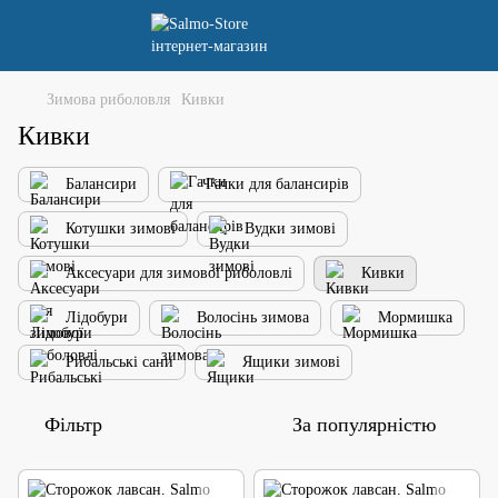
Зимова риболовля
Кивки
Кивки
Балансири
Гачки для балансирів
Котушки зимові
Вудки зимові
Аксесуари для зимової риболовлі
Кивки
Лідобури
Волосінь зимова
Мормишка
Рибальські сани
Ящики зимові
Фільтр
За популярністю