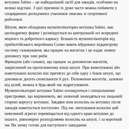
котушки Salmo – це найвдаліший засіб для закидів, особливо на
великі відстані. З цієї причини їх дуже часто можна побачити у
спорядженні досвідчених учасників змагань зі спортивної
риболовлі.
Шпуля, якою обладнана мультиплікаторна котушка Salmo, має
циліндричну форму і розміщується на центральній осі всередині
міцного та добротного каркасу. Більшість мультиплікаторів від
прибалтійського виробника Салмо мають вбудовану відцентрову
систему гальмування, яка працює на магнітах і це надає значну
допомогу при лові риби.
Фрикціон (або гальмо), що працює за допомогою магнітів,
закріплений на протилежному кінці шпулі. При вимотуванні або
намотуванні волосіні він притягує до себе одну з боків шпулі, що
допомагає досить сповільнити її рух. Положення магнітів, залежно
від цілей, можна в будь-який час відрегулювати.
Мультиплікаторні котушки Salmo оснащуються і спеціальними
пристроями, що вирівнюють, які зазвичай знаходяться на лицьовій
стороні корпусу котушки. Завдяки ним волосінь на котушку після
закидів намотується поступово. Під час змотування волосіні цей
невеликий агрегат переміщається від одного краю котушки до
іншого, рівномірно розподіляючи волосінь на шпулі, і за короткий
час Ви знову готові для наступного закидання.