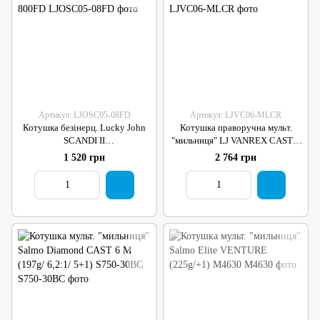
Артикул: LJOSC05-08FD
Артикул: LJVC06-MLCR
Котушка безінерц. Lucky John
Котушка праворучна мульт.
SCANDI II
"мильниця" LJ VANREX CAST 6
(160g/4+1/180м-0,16мм) 800FD
ML (194g/+1)
1 520 грн
2 764 грн