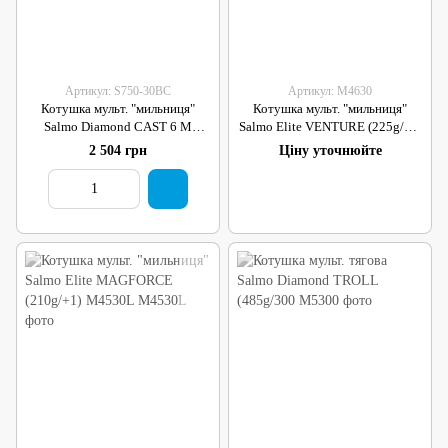
Артикул: S750-30BC
Артикул: M4630
Котушка мульт. "мильниця"
Котушка мульт. "мильниця"
Salmo Diamond CAST 6 M
Salmo Elite VENTURE (225g/+1)
(197g/ 6,2:1/ 5+1) S750-30BC
M4630
2 504 грн
Ціну уточнюйте