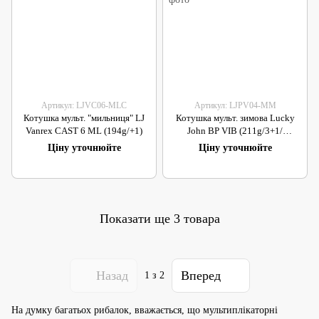
Артикул: LJVC06-MLC
Артикул: LJPV04-MM
Котушка мульт. "мильниця" LJ
Котушка мульт. зимова Lucky
Vanrex CAST 6 ML (194g/+1)
John BP VIB (211g/3+1/
ø60mm/3,6:1)
Ціну уточнюйте
Ціну уточнюйте
Показати ще 3 товара
Назад
Вперед
1
з 2
На думку багатьох рибалок, вважається, що мультиплікаторні