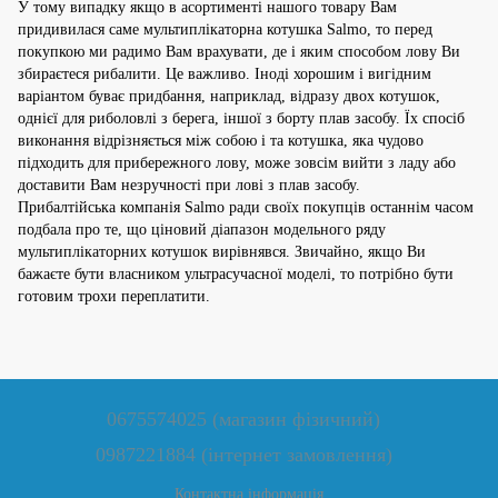
У тому випадку якщо в асортименті нашого товару Вам
придивилася саме мультиплікаторна котушка Salmo, то перед
покупкою ми радимо Вам врахувати, де і яким способом лову Ви
збираєтеся рибалити. Це важливо. Іноді хорошим і вигідним
варіантом буває придбання, наприклад, відразу двох котушок,
однієї для риболовлі з берега, іншої з борту плав засобу. Їх спосіб
виконання відрізняється між собою і та котушка, яка чудово
підходить для прибережного лову, може зовсім вийти з ладу або
доставити Вам незручності при лові з плав засобу.
Прибалтійська компанія Salmo ради своїх покупців останнім часом
подбала про те, що ціновий діапазон модельного ряду
мультиплікаторних котушок вирівнявся. Звичайно, якщо Ви
бажаєте бути власником ультрасучасної моделі, то потрібно бути
готовим трохи переплатити.
0675574025 (магазин фізичний)
0987221884 (інтернет замовлення)
Контактна інформація