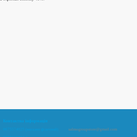
Контактна інформація
0675574025 (магазин фізичний)
salmogroupstore@gmail.com