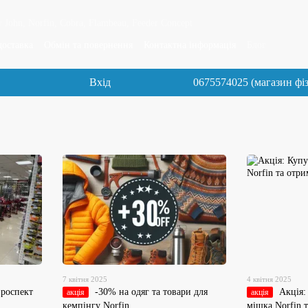
 John, Norfin, Cobra, Flambeau, Feeder Concept
доставка
Обмін та повернення
Контактна інформація
Блог
Вхід
0675574025 (магазин фі
7 квітня 2025
4 квітня 2025
проспект
-30% на одяг та товари для
Акція:
акція
акція
кемпінгу Norfin
мішка Norfin 