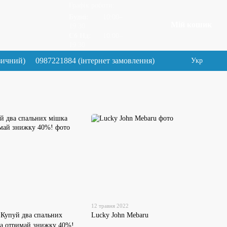
Графік роботи:
Будні:
10:00–
Мій кошик
19.30
Сб Нд:
10:00–
19.30
зичний)
0987221884 (інтернет замовлення)
Укр
12 травня 2022
 Купуй два спальних
Lucky John Mebaru
та отримай знижку 40%!