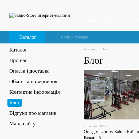
Перейти до основного контенту
Рибальські снасті Salmo, Lucky
Каталог
Про нас
Оплата і 
Відгуки про магазин
Каталог
Каталог
Головна
Блог
Блог
Про нас
Оплата і доставка
Обмін та повернення
Контактна інформація
Блог
Відгуки про магазин
Мапа сайту
23 квітня 2025
Огляд магазину Salmo Київ 
Бажана 3