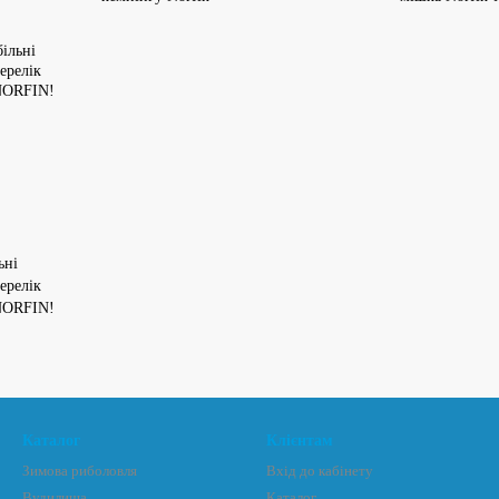
ьні
ерелік
NORFIN!
Каталог
Клієнтам
Зимова риболовля
Вхід до кабінету
Вудилища
Каталог