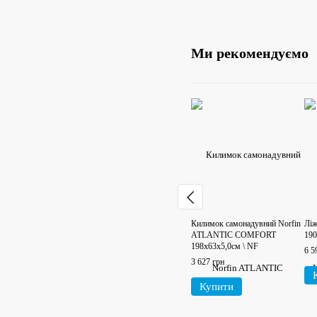
Ми рекомендуємо
Килимок самонадувний Norfin
Ліж
ATLANTIC COMFORT
190
198х63х5,0см \ NF
6 5
3 627 грн
Купити