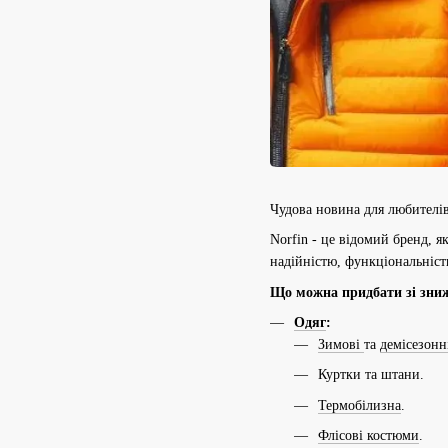
Чудова новина для любителів
Norfin - це відомий бренд, я
надійністю, функціональніст
Що можна придбати зі зни
Одяг
:
Зимові
та
демісезонн
Куртки та штани.
Термобілизна
.
Флісові костюми
.