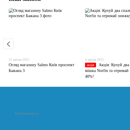
23 квітня 2025
4 квітня 2025
Огляд магазину Salmo Київ проспект
Акція: Купуй два
акція
Бажана 3
мішка Norfin та отримай
40%!
Мобільна версія