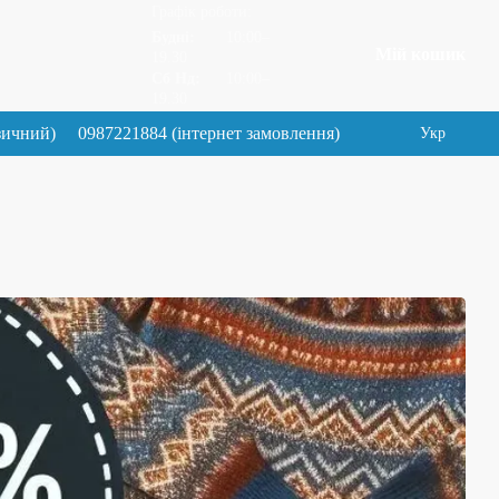
Графік роботи:
Будні:
10:00–
Мій кошик
19.30
Сб Нд:
10:00–
19.30
зичний)
0987221884 (інтернет замовлення)
Укр