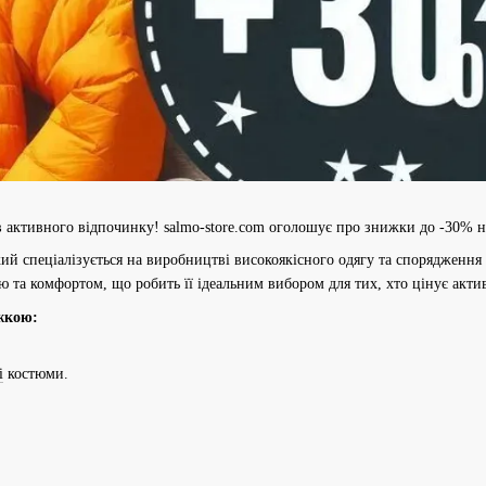
 активного відпочинку! salmo-store.com оголошує про знижки до -30% на
кий спеціалізується на виробництві високоякісного одягу та спорядження 
ю та комфортом, що робить її ідеальним вибором для тих, хто цінує акт
жкою:
і
костюми.