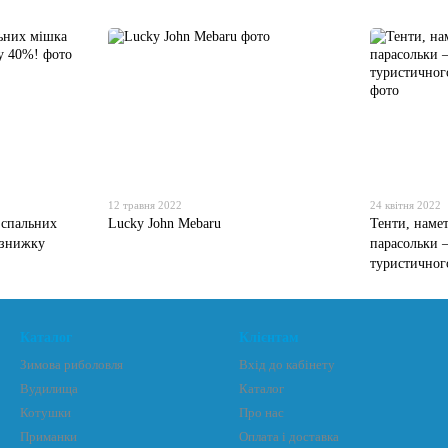
12 травня 2022
24 квітня 2022
 спальних
Lucky John Mebaru
Тенти, намет
 знижку
парасольки 
туристично
Каталог
Клієнтам
Зимова риболовля
Вхід до кабінету
Вудилища
Каталог
Котушки
Про нас
Приманки
Оплата і доставка