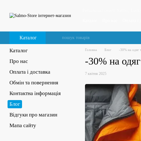
Перейти до основного контенту
Рибальські снасті Salmo, Lucky
Каталог
Про нас
Оплата і 
Відгуки про магазин
Каталог
Каталог
Головна
Блог
-30% на одяг 
-30% на одяг
Про нас
Оплата і доставка
7 квітня 2025
Обмін та повернення
Контактна інформація
Блог
Відгуки про магазин
Мапа сайту