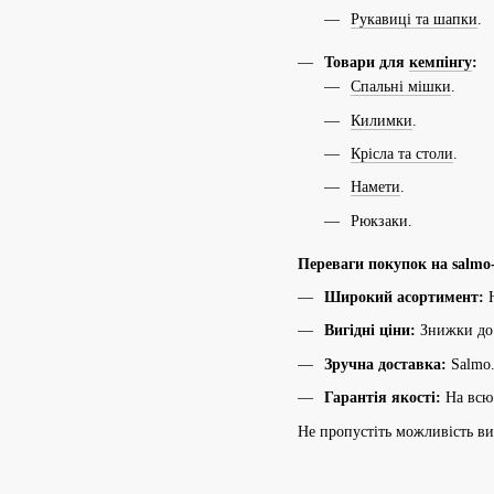
Рукавиці та шапки
.
Товари для
кемпінгу
:
Спальні мішки
.
Килимки
.
Крісла та столи
.
Намети
.
Рюкзаки.
Переваги покупок на salmo-
Широкий асортимент:
Н
Вигідні ціни:
Знижки до 
Зручна доставка:
Salmo.
Гарантія якості:
На всю 
Не пропустіть можливість виг