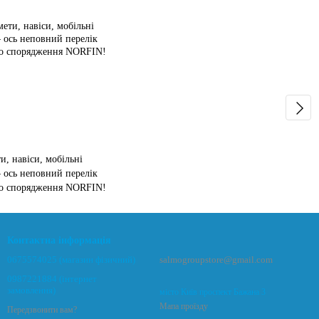
и, навіси, мобільні
– ось неповний перелік
го спорядження NORFIN!
Контактна інформація
0675574025 (магазин фізичний)
salmogroupstore@gmail.com
0987221884 (інтернет
замовлення)
місто Київ проспект Бажана 3
Мапа проїзду
Передзвонити вам?