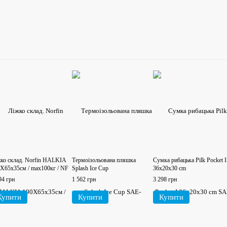
ко склад. Norfin HALKIA
Термоізольована пляшка
Сумка рибацька Pilk Pocket I
Х65х35см / max100кг / NF
Splash Ice Cup
36x20x30 cm
94 грн
1 562 грн
3 298 грн
Купити
Купити
Купити