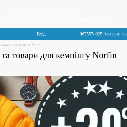
 John, Norfin, Cobra, Flambeau, Feeder Concept
доставка
Обмін та повернення
Контактна інформація
Блог
Вхід
0675574025 (магазин фі
та товари для кемпінгу Norfin
 та товари для кемпінгу Norfin