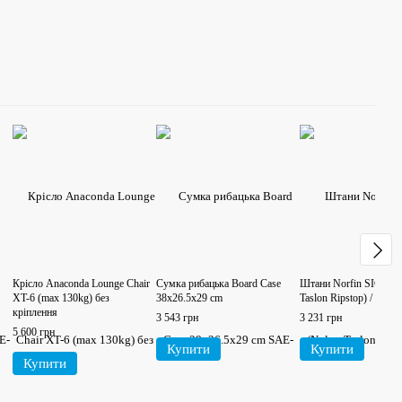
Крісло Anaconda Lounge Chair
Сумка рибацька Board Case
Штани Norfin SIGMA 
XT-6 (max 130kg) без
38x26.5x29 cm
Taslon Ripstop) / S
кріплення
3 543 грн
3 231 грн
5 600 грн
Купити
Купити
Купити