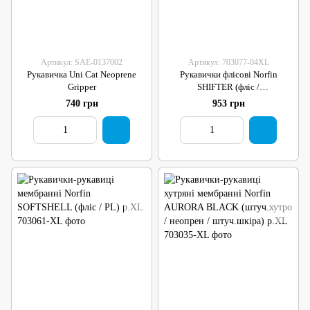
Артикул: SAE-0137002
Артикул: 703077-04XL
Рукавичка Uni Cat Neoprene
Рукавички флісові Norfin
Gripper
SHIFTER (фліс /
утепл.THINSULATE/ PL) р.XL
740 грн
953 грн