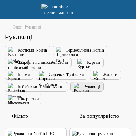
Одяг
Рукавиці
Рукавиці
Костюми Norfin
Термобілизна Norfin
Забродні напівкомбінезони
Куртки
Брюки
Сорочки Футболки
Жилети
Бейсболки Шапки Маски
Рукавиці
Шкарпетки
Фільтр
За популярністю