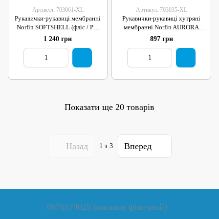
Артикул: 703061-XL
Артикул: 703035-XL
Рукавички-рукавиці мембранні
Рукавички-рукавиці хутряні
Norfin SOFTSHELL (фліс / PL)
мембранні Norfin AURORA
р.XL
BLACK (штуч.хутро / неопрен /
1 240 грн
897 грн
штуч.шкіра) р.XL
Показати ще 20 товарів
Назад
Вперед
1
з 3
0675574025 (магазин фізичний)