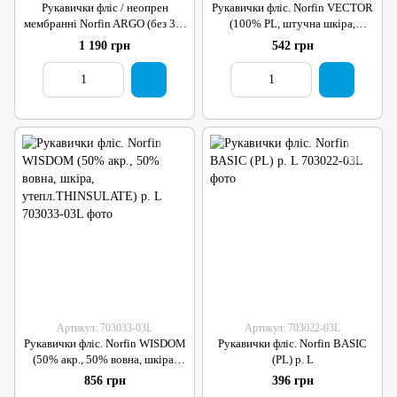
Рукавички фліс / неопрен
Рукавички фліс. Norfin VECTOR
мембранні Norfin ARGO (без 3-х
(100% PL, штучна шкіра,
"пальців") р.L
утепл.THINSULATE) р. L
1 190 грн
542 грн
Артикул: 703033-03L
Артикул: 703022-03L
Рукавички фліс. Norfin WISDOM
Рукавички фліс. Norfin BASIC
(50% акр., 50% вовна, шкіра,
(PL) р. L
утепл.THINSULATE) р. L
856 грн
396 грн