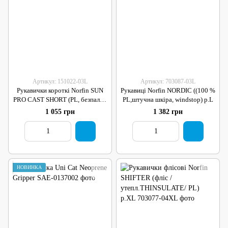
Артикул: 151022-03L
Артикул: 703087-03L
Рукавички короткі Norfin SUN
Рукавиці Norfin NORDIC ((100 %
PRO CAST SHORT (PL, безпалі) /
PL,штучна шкіра, windstop) р.L
L
1 055 грн
1 382 грн
НОВИНКА