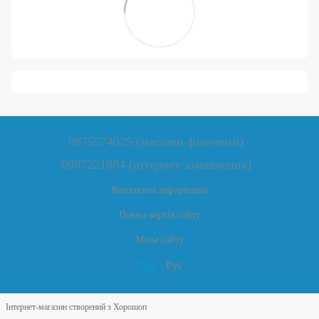
0675574025 (магазин фізичний)
0987221884 (інтернет замовлення)
Контактна інформація
Повна версія сайту
Мапа сайту
Укр
Рус
Інтернет-магазин створений з Хорошоп