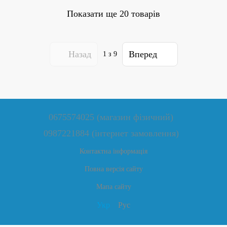
Показати ще 20 товарів
Назад
Вперед
1
з 9
0675574025 (магазин фізичний)
0987221884 (інтернет замовлення)
Контактна інформація
Повна версія сайту
Мапа сайту
Укр
Рус