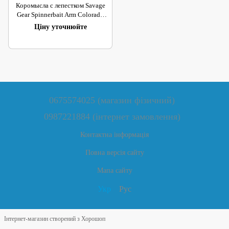
Коромысла с лепестком Savage
Gear Spinnerbait Arm Colorado
Blade S (SG43649)
Ціну уточнюйте
0675574025 (магазин фізичний)
0987221884 (інтернет замовлення)
Контактна інформація
Повна версія сайту
Мапа сайту
Укр
Рус
Інтернет-магазин створений з Хорошоп