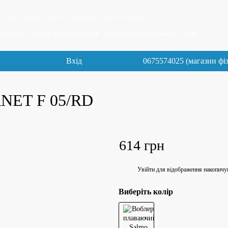
 John, Norfin, Cobra, Flambeau, Feeder Concept
доставка
Обмін та повернення
Контактна інформація
Блог
Вхід
0675574025 (магазин фі
RNET F 05/RD
614 грн
Увійти
для відображення накопичу
%
Виберіть колір