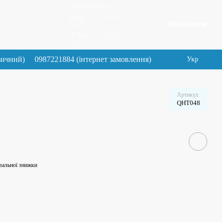
Графік роботи:
Будні:
10:00–
Мій кошик
19.30
Сб Нд:
10:00–
19.30
зичний)
0987221884 (інтернет замовлення)
Укр
Артикул
QHT048
вальної знижки