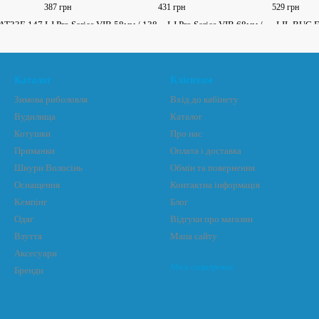
387 грн
431 грн
529 грн
Каталог
Клієнтам
Зимова риболовля
Вхід до кабінету
Вудилища
Каталог
Котушки
Про нас
Приманки
Оплата і доставка
Шнури Волосінь
Обмін та повернення
Оснащення
Контактна інформація
Кемпінг
Блог
Одяг
Відгуки про магазин
Взуття
Мапа сайту
Аксесуари
Ми в соцмережах
Бренди