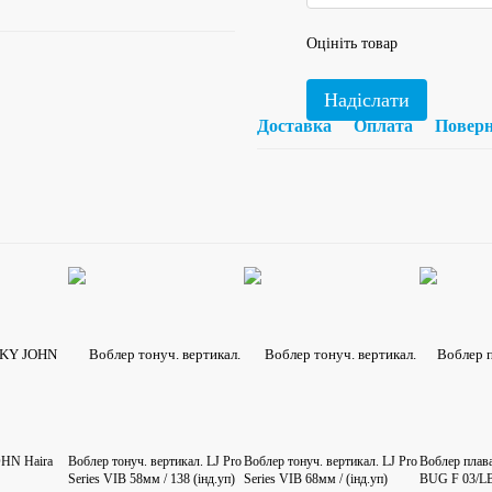
Оцініть товар
Надіслати
Доставка
Оплата
Повер
HN Haira
Воблер тонуч. вертикал. LJ Pro
Воблер тонуч. вертикал. LJ Pro
Воблер плав
Series VIB 58мм / 138 (інд.уп)
Series VIB 68мм / (інд.уп)
BUG F 03/L