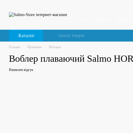
Перейти до основного контенту
Рибальські снасті Salmo, Lucky
Каталог
Про нас
Оплата і 
Відгуки про магазин
Каталог
Головна
Приманки
Воблера
Воблер плаваючий Salmo HO
Написати відгук