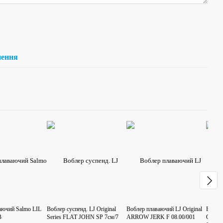
нення
аючий Salmo LIL
Воблер суспенд. LJ Original
Воблер плаваючий LJ Original
Вобле
B
Series FLAT JOHN SP 7см/7
ARROW JERK F 08.00/001
Origi