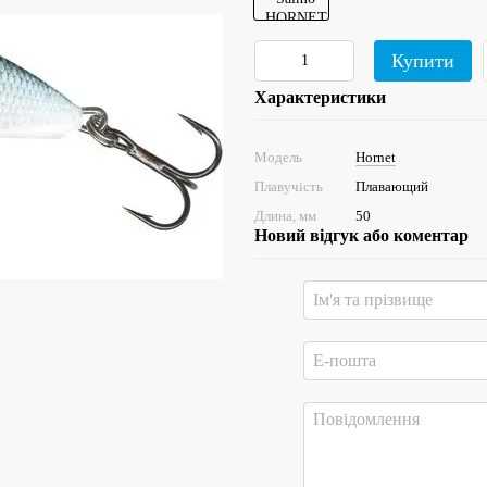
Купити
Характеристики
Модель
Hornet
Плавучість
Плавающий
Длина, мм
50
Новий відгук або коментар