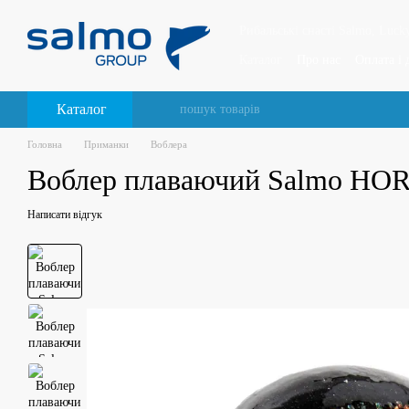
Перейти до основного контенту
Рибальські снасті Salmo, Lucky
Каталог
Про нас
Оплата і 
Відгуки про магазин
Каталог
Головна
Приманки
Воблера
Воблер плаваючий Salmo HO
Написати відгук