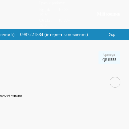
Графік роботи:
Будні:
10:00–
Мій кошик
19.30
Сб Нд:
10:00–
19.30
зичний)
0987221884 (інтернет замовлення)
Укр
Артикул
QRH555
вальної знижки