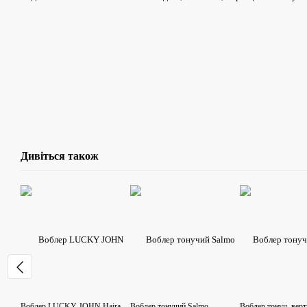
Дивіться також
Воблер LUCKY JOHN Haira
Воблер тонучий Salmo
Воблер тонуч. верт