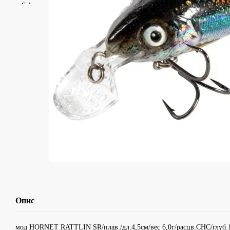
Опис
мод HORNET RATTLIN SR/плав./дл.4,5см/вес 6,0г/расцв.CHC/глуб.1