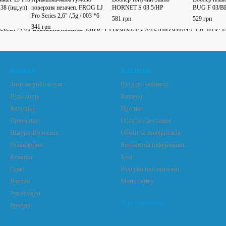
38 (інд.уп)
поверхня незачеп. FROG LJ
HORNET S 03.5/HP
BUG F 03/B
Pro Series 2,6" /,5g / 003 *6
581 грн
529 грн
341 грн
Каталог
Клієнтам
Зимова риболовля
Вхід до кабінету
Вудилища
Каталог
Котушки
Про нас
Приманки
Оплата і доставка
Шнури Волосінь
Обмін та повернення
Оснащення
Контактна інформація
Кемпінг
Блог
Одяг
Відгуки про магазин
Взуття
Мапа сайту
Аксесуари
Ми в соцмережах
Бренди