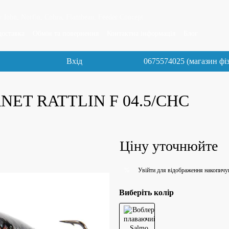
 John, Norfin, Cobra, Flambeau, Feeder Concept
доставка
Обмін та повернення
Контактна інформація
Блог
Вхід
0675574025 (магазин фі
RNET RATTLIN F 04.5/CHC
Ціну уточнюйте
Увійти
для відображення накопичу
%
Виберіть колір