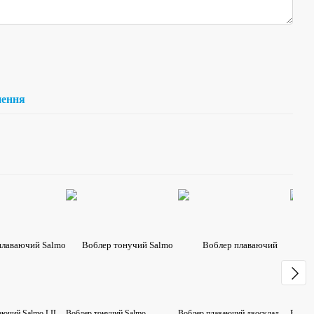
нення
аючий Salmo LIL
Воблер тонучий Salmo
Воблер плаваючий двосклад.
Воблер