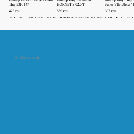
Tiny 33F, 147
HORNET S 02.5/T
Series VIB 58мм / 1
423 грн
559 грн
387 грн
Мобільна версія