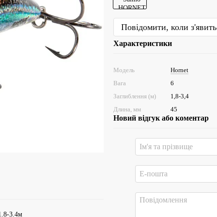
Повідомити, коли з'явить
Характеристики
Модель
Hornet
Вага
6
Заглиблення (м)
1,8-3,4
Длина, мм
45
Новий відгук або коментар
.8-3.4м