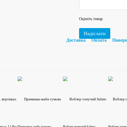
Оцініть товар
Надіслати
Доставка
Оплата
Повер
икал. LJ Pro
Приманка-жаба гумова
Воблер тонучий Salmo
Воблер плав