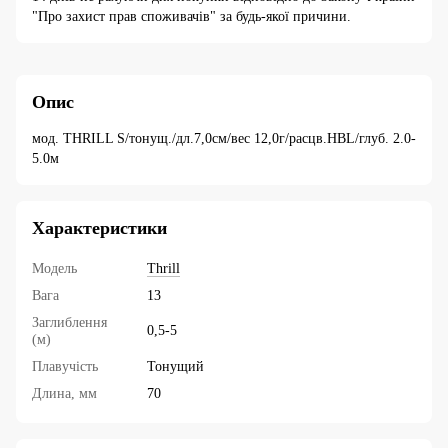
"Про захист прав споживачів" за будь-якої причини.
Опис
мод. THRILL S/тонущ./дл.7,0см/вес 12,0г/расцв.HBL/глуб. 2.0-
5.0м
Характеристики
Модель
Thrill
Вага
13
Заглиблення
0,5-5
(м)
Плавучість
Тонущий
Длина, мм
70