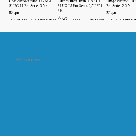
Слаг силікон. плав. UNAGI
Слаг силікон. плав. UNAGI
Німфа силікон. 
SLUG LJ Pro Series 3,5"/
SLUG LJ Pro Series 2,5"/ F01
Pro Series 2,6 "/
*10
83 грн
97 грн
88 грн
Мобільна версія