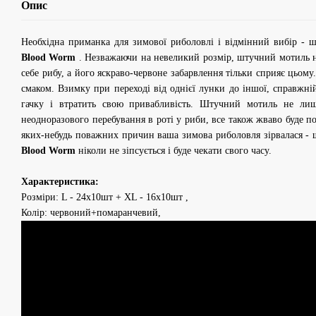
Опис
Необхідна приманка для зимової риболовлі і відмінний вибір -
Blood Worm
. Незважаючи на невеликий розмір, штучний мотиль н
себе рибу, а його яскраво-червоне забарвлення тільки сприяє цьому
смаком. Взимку при переході від однієї лунки до іншої, справжн
гачку і втратить свою привабливість. Штучний мотиль не лиш
неодноразового перебування в роті у риби, все також жваво буде п
яких-небудь поважних причин ваша зимова риболовля зірвалася -
Blood Worm
ніколи не зіпсується і буде чекати свого часу.
Характеристика:
Розміри: L - 24x10шт + XL - 16x10шт ,
Колір: червоний+помаранчевий,