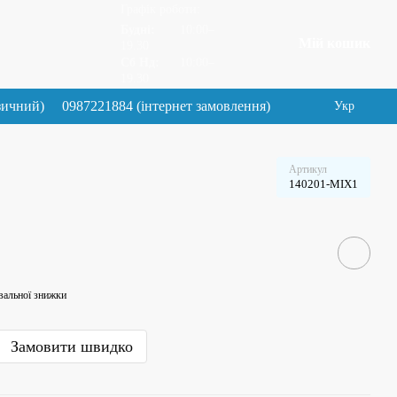
Графік роботи:
Будні:
10:00–
Мій кошик
19.30
Сб Нд:
10:00–
19.30
зичний)
0987221884 (інтернет замовлення)
Укр
Артикул
140201-MIX1
вальної знижки
Замовити швидко