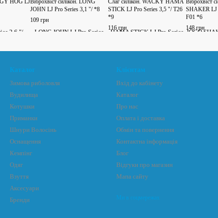
HOGY HOG LJ
Віброхвіст силікон. LONG
Слаг силікон. WACKY HAMA
Віброхвіст с
JOHN LJ Pro Series 3,1 "/ *8
STICK LJ Pro Series 3,5 "/ T26
SHAKER LJ Pr
*9
F01 *6
109 грн
116 грн
148 грн
Каталог
Клієнтам
Зимова риболовля
Вхід до кабінету
Вудилища
Каталог
Котушки
Про нас
Приманки
Оплата і доставка
Шнури Волосінь
Обмін та повернення
Оснащення
Контактна інформація
Кемпінг
Блог
Одяг
Відгуки про магазин
Взуття
Мапа сайту
Аксесуари
Ми в соцмережах
Бренди