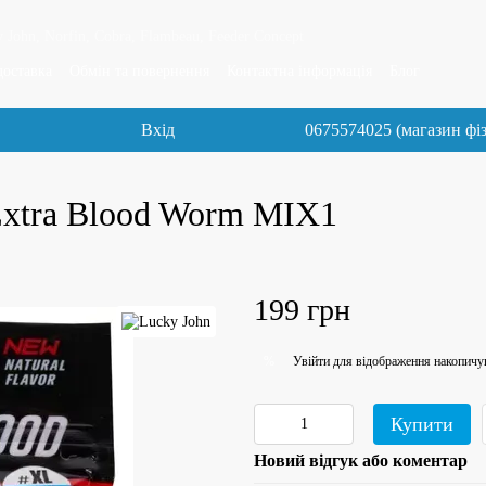
 John, Norfin, Cobra, Flambeau, Feeder Concept
доставка
Обмін та повернення
Контактна інформація
Блог
Вхід
0675574025 (магазин фі
Extra Blood Worm MIX1
199 грн
Увійти
для відображення накопичу
%
Купити
Новий відгук або коментар