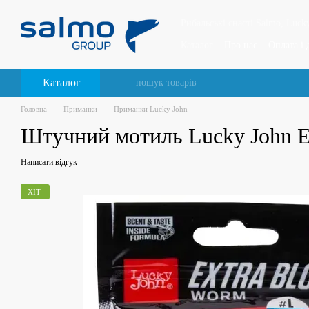
Перейти до основного контенту
Рибальські снасті Salmo, Lucky
Каталог
Про нас
Оплата і 
Відгуки про магазин
Каталог
Головна
Приманки
Приманки Lucky John
Штучний мотиль Lucky John 
Написати відгук
ХІТ