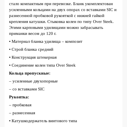
стало компактным при
перевозке. Бланк укомплектован
усиленными кольцами на двух опорах со
вставками SIC и
разнесенной пробковой рукояткой с нижней гайкой
крепле
ния катушки. Стыковка колен по типу Over Steek.
Этими карповыми удили
щами можно забрасывать
приманки весом до 120 г.
• Материал бланка удилища – ком
позит
• Строй бланка средний
• Конструкция штекерная
• Соединение колен типа Over
Steek
Кольца пропускные:
– усиленные двухопорные
– со вставками SIC
Рукоятка:
– пробковая
– разнесенная
• Катушкодержатель винтового типа