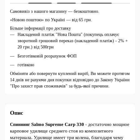
Самовивіз з нашого магазину — безкоштовно.
«Новою поштою» по Україні — від 65 грн.
Більше інформації про доставку
Накладений платіж "Нова Пошта" (покупець оплачує
зворотний грошовий переказ (накладений платіж) - 2% +
20 грн.) від 500грн
Безготівковій розрахунок ФОП
готівкою
Обміняти або повернути куплений виріб, Ви можете протягом
14 днів не рахуючи дня покупки відповідно до Закону України
"Про захист прав споживачів" за будь-якої причини.
Опис
Salmo Supreme Carp 330
остаточно мощное
Спиннинг
- д
карповое удилище среднего стоя из композитного
ма
териала. Удилище имеет три колена, благодаря чему