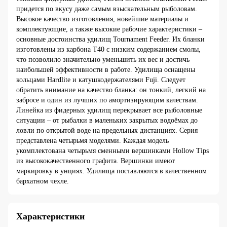
придется по вкусу даже самым взыскательным рыболовам.
Высокое качество изготовления, новейшие материалы и
комплектующие, а также высокие рабочие характеристики –
основные достоинства удилищ Tournament Feeder. Их бланки
изготовлены из карбона T40 с низким содержанием смолы,
что позволило значительно уменьшить их вес и достичь
наибольшей эффективности в работе. Удилища оснащены
кольцами Hardlite и катушкодержателями Fuji. Следует
обратить внимание на качество бланка: он тонкий, легкий на
забросе и один из лучших по амортизирующим качествам.
Линейка из фидерных удилищ перекрывает все рыболовные
ситуации – от рыбалки в маленьких закрытых водоёмах до
ловли по открытой воде на предельных дистанциях. Серия
представлена четырьмя моделями. Каждая модель
укомплектована четырьмя сменными вершинками Hollow Tips
из высококачественного графита. Вершинки имеют
маркировку в унциях. Удилища поставляются в качественном
бархатном чехле.
Характеристики