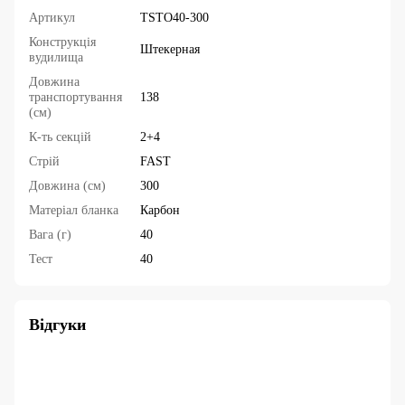
Артикул
TSTO40-300
Конструкція
Штекерная
вудилища
Довжина
транспортування
138
(см)
К-ть секцій
2+4
Стрій
FAST
Довжина (см)
300
Матеріал бланка
Карбон
Вага (г)
40
Тест
40
Відгуки