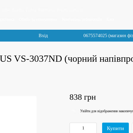
 John, Norfin, Cobra, Flambeau, Feeder Concept
доставка
Обмін та повернення
Контактна інформація
Блог
Вхід
0675574025 (магазин фі
US VS-3037ND (чорний напівпроз
838 грн
Увійти
для відображення накопичу
%
Купити