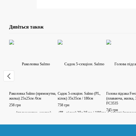
Дивіться також
Раколовка Salmo (прямокутна,
Садок 5-секціон. Salmo (PL,
Голова підсака Fee
жилка) 25х25см /0см
кілок) 35х35см / 180см
(плаваюча, жилка,
FC3535
258 грн
758 грн
745 грн