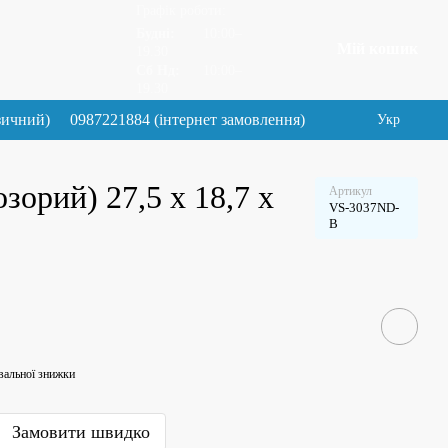
Графік роботи:
Будні:
10:00–
Мій кошик
19.30
Сб Нд:
10:00–
19.30
зичний)
0987221884 (інтернет замовлення)
Укр
орий) 27,5 x 18,7 x
Артикул
VS-3037ND-
B
вальної знижки
Замовити швидко