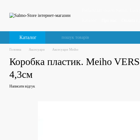
Перейти до основного контенту
Рибальські снасті Salmo, Lucky
Каталог
Про нас
Оплата і 
Відгуки про магазин
Каталог
Головна
Аксесуари
Аксесуари Meiho
Коробка пластик. Meiho VERS
4,3см
Написати відгук