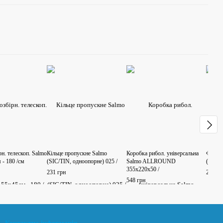
рн. телескоп. Salmo
Кільце пропускне Salmo
Коробка рибол. універсальна
Футляр
 - 180 /см
(SIC/TIN, одноопорне) 025 /
Salmo ALLROUND
(жорст
355х220х50 /
231 грн
231 гр
548 грн