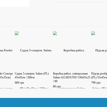
der Concept
Садок 5-секціон. Salmo (PL)
Коробка рибол. універсальна
Підсак розбі
 35х35см)
45х45см / 200см
Salmo ALLROUND 130х65х25
(PL) 55х45см
/ 88
660 грн
799 грн
80 грн