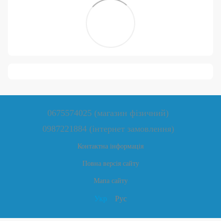
0675574025 (магазин фізичний)
0987221884 (інтернет замовлення)
Контактна інформація
Повна версія сайту
Мапа сайту
Укр
Рус