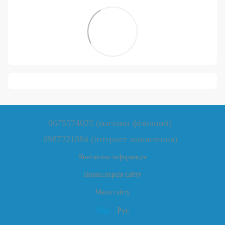
0675574025 (магазин фізичний)
0987221884 (інтернет замовлення)
Контактна інформація
Повна версія сайту
Мапа сайту
Укр
Рус