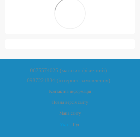
0675574025 (магазин фізичний)
0987221884 (інтернет замовлення)
Контактна інформація
Повна версія сайту
Мапа сайту
Укр
Рус